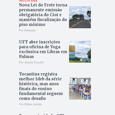
NOTÍCIAS
Nova Lei do Frete torna
permanente emissão
obrigatória do Ciot e
mantém fiscalização do
piso mínimo
Por Redação
UFT abre inscrições
para oficina de Yoga
exclusiva em Libras em
Palmas
Por Gabes Guizilin
Tocantins registra
melhor Ideb da série
histórica, mas anos
finais do ensino
fundamental seguem
como desafio
Por Elâine Jardim