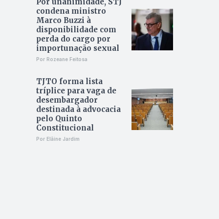
Por unanimidade, STJ
condena ministro
Marco Buzzi à
disponibilidade com
perda do cargo por
importunação sexual
Por Rozeane Feitosa
TJTO forma lista
tríplice para vaga de
desembargador
destinada à advocacia
pelo Quinto
Constitucional
Por Elâine Jardim