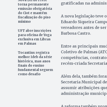
Nova Lei do Frete
gratificadas na adminis
torna permanente
emissão obrigatória
do Ciot e mantém
A nova legislação teve o
fiscalização do piso
Eduardo Siqueira Campo
mínimo
vereadores antes de se
UFT abre inscrições
Barbosa Castro.
para oficina de Yoga
exclusiva em Libras
em Palmas
Entre as principais mud
Coletivo de Palmas (ATCP
Tocantins registra
melhor Ideb da série
competências, contrato
histórica, mas anos
recém-criada Secretaria
finais do ensino
fundamental seguem
como desafio
Além dela, também foram
Secretaria Municipal de
assumir atribuições qu
administração municipa
A reforma também promo