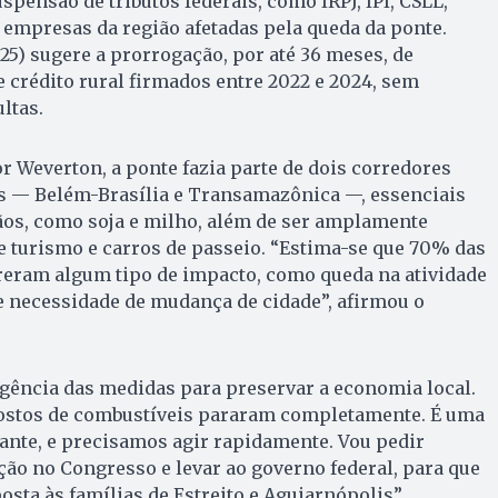
uspensão de tributos federais, como IRPJ, IPI, CSLL,
a empresas da região afetadas pela queda da ponte.
025) sugere a prorrogação, por até 36 meses, de
e crédito rural firmados entre 2022 e 2024, sem
ltas.
 Weverton, a ponte fazia parte de dois corredores
os — Belém-Brasília e Transamazônica —, essenciais
ãos, como soja e milho, além de ser amplamente
de turismo e carros de passeio. “Estima-se que 70% das
reram algum tipo de impacto, como queda na atividade
 necessidade de mudança de cidade”, afirmou o
gência das medidas para preservar a economia local.
postos de combustíveis pararam completamente. É uma
ante, e precisamos agir rapidamente. Vou pedir
ção no Congresso e levar ao governo federal, para que
sta às famílias de Estreito e Aguiarnópolis”,