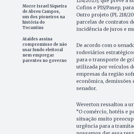
124/2025), que prevê a s
Morre Israel Siqueira
Cofins e PIS/Pasep, par
de Abreu Campos,
Outro projeto (PL 218/2
um dos pioneiros na
parcelas de contratos d
história do
Tocantins
incidência de juros e mu
Ataídes assina
compromisso de não
De acordo com o senador
usar fundo eleitoral
rodoviários estratégic
nem empregar
para o transporte de gr
parentes no governo
utilizada por veículos 
empresas da região sof
econômica, demissões e
senador.
Weverton ressaltou a ur
“O comércio, hotéis e 
situação muito preocup
urgência para a tramita
possamos dar essa respo