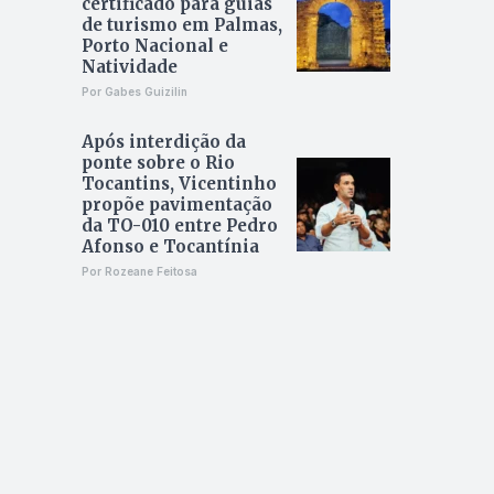
certificado para guias
de turismo em Palmas,
Porto Nacional e
Natividade
Por Gabes Guizilin
Após interdição da
ponte sobre o Rio
Tocantins, Vicentinho
propõe pavimentação
da TO-010 entre Pedro
Afonso e Tocantínia
Por Rozeane Feitosa