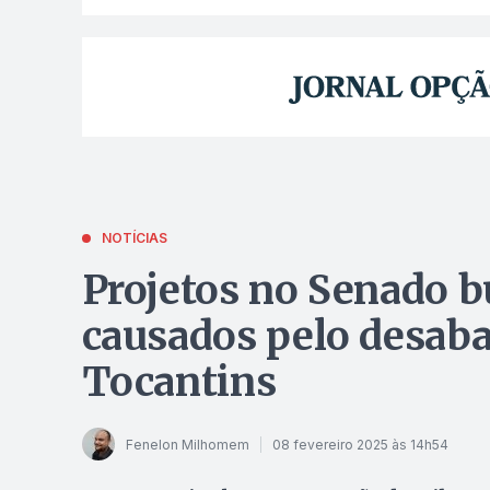
NOTÍCIAS
Projetos no Senado b
causados pelo desab
Tocantins
Fenelon Milhomem
08 fevereiro 2025 às 14h54