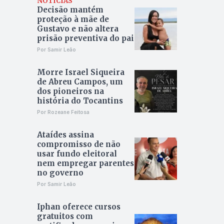
NOTÍCIAS
Decisão mantém
proteção à mãe de
Gustavo e não altera
prisão preventiva do pai
Por Samir Leão
Morre Israel Siqueira
de Abreu Campos, um
dos pioneiros na
história do Tocantins
Por Rozeane Feitosa
Ataídes assina
compromisso de não
usar fundo eleitoral
nem empregar parentes
no governo
Por Samir Leão
Iphan oferece cursos
gratuitos com