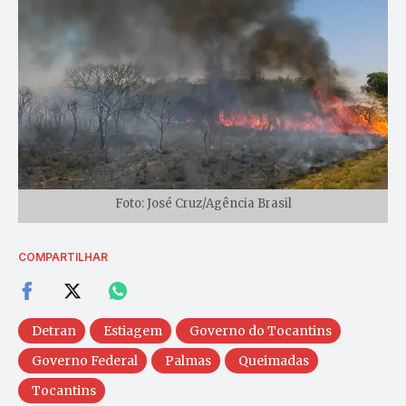
Foto: José Cruz/Agência Brasil
COMPARTILHAR
Detran
Estiagem
Governo do Tocantins
Governo Federal
Palmas
Queimadas
Tocantins