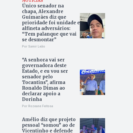
NOTÍCIAS
Único senador na
chapa, Alexandre
Guimarães diz que
prioridade foi unidade e
alfineta adversários:
“Tem palanque que vai
se desmontar”
Por Samir Leão
“A senhora vai ser
governadora deste
Estado, e eu vou ser
senador pelo
Tocantins”, afirma
Ronaldo Dimas ao
declarar apoio a
Dorinha
Por Rozeane Feitosa
Amélio diz que projeto
pessoal “somou” ao de
Vicentinho e defende