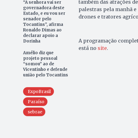
também das atrações des
“A senhora vai ser
governadora deste
palestras pela manhã e 
Estado, e eu vou ser
drones e tratores agríc
senador pelo
Tocantins”, afirma
Ronaldo Dimas ao
declarar apoio a
A programação complet
Dorinha
está no
site
.
Amélio diz que
projeto pessoal
“somou” ao de
Vicentinho e defende
união pelo Tocantins
ExpoBrasil
Paraíso
sebrae