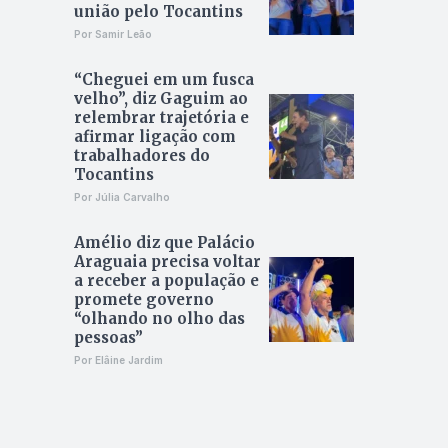
união pelo Tocantins
Por Samir Leão
“Cheguei em um fusca
velho”, diz Gaguim ao
relembrar trajetória e
afirmar ligação com
trabalhadores do
Tocantins
Por Júlia Carvalho
Amélio diz que Palácio
Araguaia precisa voltar
a receber a população e
promete governo
“olhando no olho das
pessoas”
Por Elâine Jardim