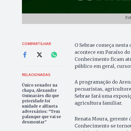
Fo
COMPARTILHAR
O Sebrae começa nesta qu
acontece em Paraíso do 
Conhecimento ficam até 
público em geral, curso
RELACIONADAS
A programação do Arena
Único senador na
pecuaristas, agricultor
chapa, Alexandre
Sebrae fará uma exposi
Guimarães diz que
prioridade foi
agricultura familiar.
unidade e alfineta
adversários: “Tem
palanque que vai se
Renata Moura, gerente d
desmontar”
Conhecimento se tornou