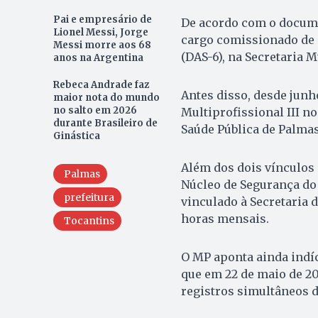
Pai e empresário de
De acordo com o docume
Lionel Messi, Jorge
cargo comissionado de 
Messi morre aos 68
(DAS-6), na Secretaria 
anos na Argentina
Rebeca Andrade faz
Antes disso, desde junh
maior nota do mundo
no salto em 2026
Multiprofissional III n
durante Brasileiro de
Saúde Pública de Palmas
Ginástica
Além dos dois vínculos 
Palmas
Núcleo de Segurança do 
prefeitura
vinculado à Secretaria 
horas mensais.
Tocantins
O MP aponta ainda indí
que em 22 de maio de 20
registros simultâneos d