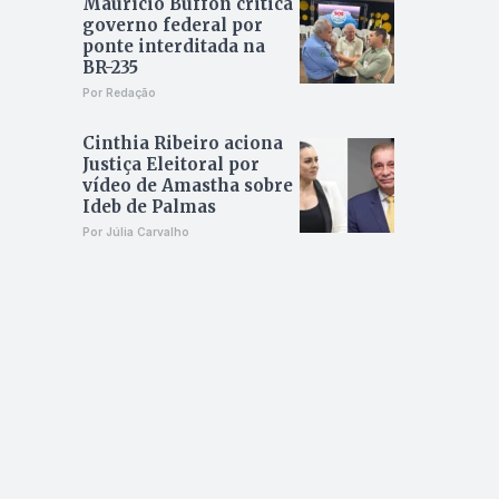
Maurício Buffon critica
governo federal por
ponte interditada na
BR-235
Por Redação
Cinthia Ribeiro aciona
Justiça Eleitoral por
vídeo de Amastha sobre
Ideb de Palmas
Por Júlia Carvalho