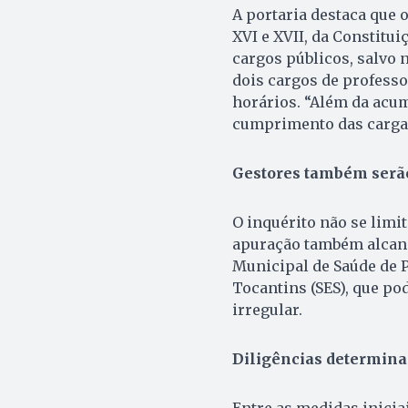
A portaria destaca que o
XVI e XVII, da Constitu
cargos públicos, salvo
dois cargos de professo
horários. “Além da acum
cumprimento das cargas
Gestores também serão
O inquérito não se limi
apuração também alcanc
Municipal de Saúde de P
Tocantins (SES), que po
irregular.
Diligências determina
Entre as medidas inicia