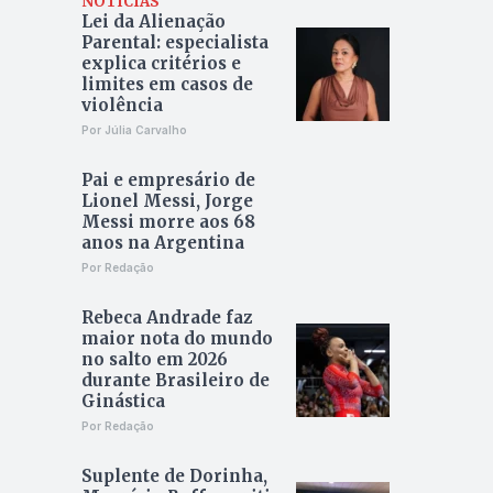
NOTÍCIAS
Lei da Alienação
Parental: especialista
explica critérios e
limites em casos de
violência
Por Júlia Carvalho
Pai e empresário de
Lionel Messi, Jorge
Messi morre aos 68
anos na Argentina
Por Redação
Rebeca Andrade faz
maior nota do mundo
no salto em 2026
durante Brasileiro de
Ginástica
Por Redação
Suplente de Dorinha,