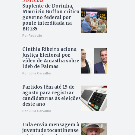
NOTÍCIAS
Suplente de Dorinha,
Maurício Buffon critica
governo federal por
ponte interditada na
BR-235
Por Redação
Cinthia Ribeiro aciona
Justiça Eleitoral por
vídeo de Amastha sobre
Ideb de Palmas
Por Júlia Carvalho
Partidos têm até 15 de
agosto para registrar
candidaturas às eleições
deste ano
Por Júlia Carvalho
Lula envia mensagem à
juventude tocantinense