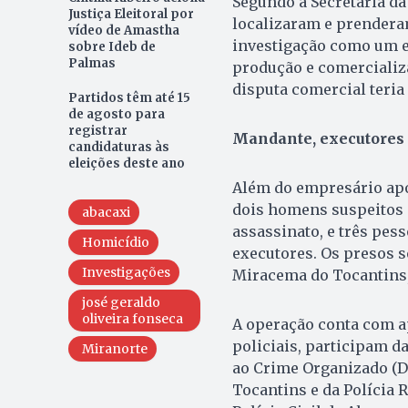
Segundo a Secretaria da
Justiça Eleitoral por
localizaram e prendera
vídeo de Amastha
investigação como um e
sobre Ideb de
Palmas
produção e comercializa
disputa comercial teri
Partidos têm até 15
de agosto para
registrar
Mandante, executores 
candidaturas às
eleições deste ano
Além do empresário ap
dois homens suspeitos d
abacaxi
assassinato, e três pes
Homicídio
executores. Os presos s
Investigações
Miracema do Tocantins,
josé geraldo
oliveira fonseca
A operação conta com ap
policiais, participam d
Miranorte
ao Crime Organizado (Dra
Tocantins e da Polícia