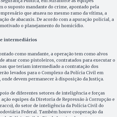
 Segurança Pública, em Miranorte as equipes
m o suposto mandante do crime, apontado pela
mpresário que atuava no mesmo ramo da vítima, a
ção de abacaxis. De acordo com a apuração policial, a
a motivado o planejamento do homicídio.
e intermediários
ontado como mandante, a operação tem como alvos
e atuar como pistoleiros, contratados para executar o
soas que teriam intermediado a contratação dos
erão levados para o Complexo da Polícia Civil em
 onde devem permanecer à disposição da Justiça.
oio de diferentes setores de inteligência e forças
a ação equipes da Diretoria de Repressão à Corrupção e
cco), do setor de inteligência da Polícia Civil do
 Rodoviária Federal. Também houve cooperação da