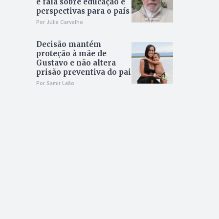
e fala sobre educação e
perspectivas para o país
Por Júlia Carvalho
Decisão mantém
proteção à mãe de
Gustavo e não altera
prisão preventiva do pai
Por Samir Leão