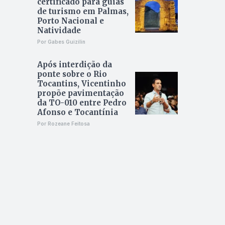
certificado para guias
de turismo em Palmas,
Porto Nacional e
Natividade
Por Gabes Guizilin
Após interdição da
ponte sobre o Rio
Tocantins, Vicentinho
propõe pavimentação
da TO-010 entre Pedro
Afonso e Tocantínia
Por Rozeane Feitosa