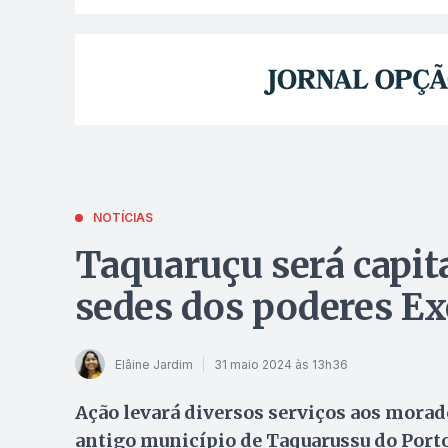
NOTÍCIAS
Taquaruçu será capita
sedes dos poderes Ex
Elâine Jardim
31 maio 2024 às 13h36
Ação levará diversos serviços aos mora
antigo município de Taquarussu do Porto 