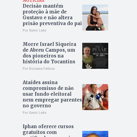
NOTÍCIAS
Decisão mantém
proteção à mãe de
Gustavo e não altera
prisão preventiva do pai
Por Samir Leão
Morre Israel Siqueira
de Abreu Campos, um
dos pioneiros na
história do Tocantins
Por Rozeane Feitosa
Ataídes assina
compromisso de não
usar fundo eleitoral
nem empregar parentes
no governo
Por Samir Leão
Iphan oferece cursos
gratuitos com