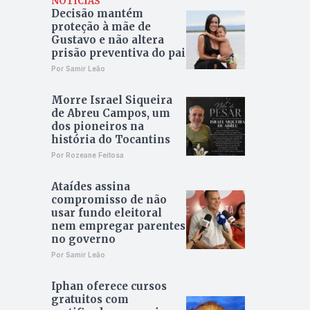
NOTÍCIAS
Decisão mantém
proteção à mãe de
Gustavo e não altera
prisão preventiva do pai
Por Samir Leão
Morre Israel Siqueira
de Abreu Campos, um
dos pioneiros na
história do Tocantins
Por Rozeane Feitosa
Ataídes assina
compromisso de não
usar fundo eleitoral
nem empregar parentes
no governo
Por Samir Leão
Iphan oferece cursos
gratuitos com