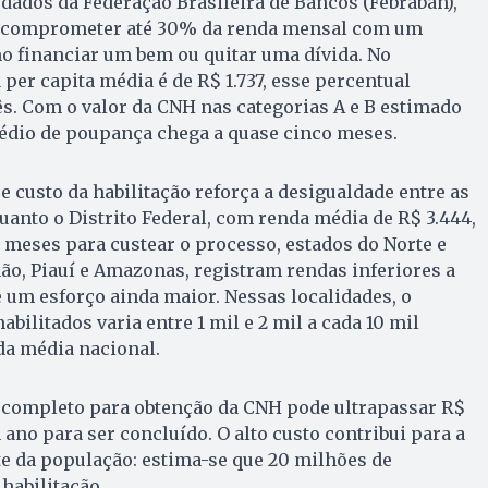
 dados da Federação Brasileira de Bancos (Febraban),
l comprometer até 30% da renda mensal com um
mo financiar um bem ou quitar uma dívida. No
per capita média é de R$ 1.737, esse percentual
ês. Com o valor da CNH nas categorias A e B estimado
édio de poupança chega a quase cinco meses.
e custo da habilitação reforça a desigualdade entre as
quanto o Distrito Federal, com renda média de R$ 3.444,
 meses para custear o processo, estados do Norte e
o, Piauí e Amazonas, registram rendas inferiores a
e um esforço ainda maior. Nessas localidades, o
ilitados varia entre 1 mil e 2 mil a cada 10 mil
da média nacional.
 completo para obtenção da CNH pode ultrapassar R$
 ano para ser concluído. O alto custo contribui para a
e da população: estima-se que 20 milhões de
habilitação.