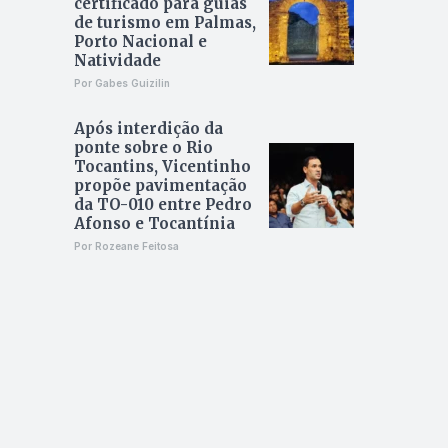
certificado para guias
de turismo em Palmas,
Porto Nacional e
Natividade
Por Gabes Guizilin
Após interdição da
ponte sobre o Rio
Tocantins, Vicentinho
propõe pavimentação
da TO-010 entre Pedro
Afonso e Tocantínia
Por Rozeane Feitosa