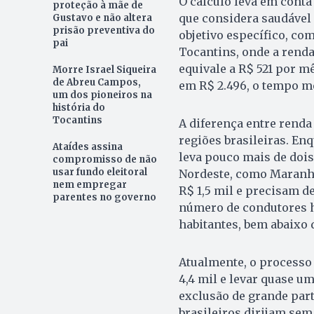
O cálculo leva em conta
proteção à mãe de
que considera saudáve
Gustavo e não altera
prisão preventiva do
objetivo específico, co
pai
Tocantins, onde a renda 
equivale a R$ 521 por m
Morre Israel Siqueira
de Abreu Campos,
em R$ 2.496, o tempo m
um dos pioneiros na
história do
Tocantins
A diferença entre renda 
regiões brasileiras. En
Ataídes assina
leva pouco mais de dois
compromisso de não
usar fundo eleitoral
Nordeste, como Maranhã
nem empregar
R$ 1,5 mil e precisam d
parentes no governo
número de condutores hab
habitantes, bem abaixo 
Atualmente, o processo
4,4 mil e levar quase um
exclusão de grande part
brasileiros dirijam sem 