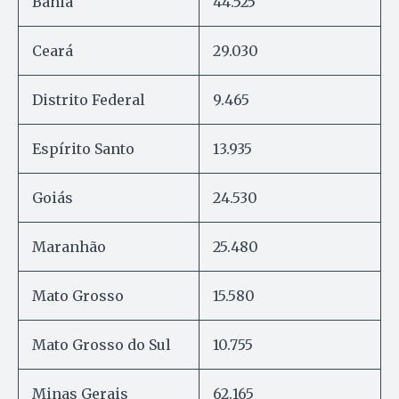
Bahia
44.525
Ceará
29.030
Distrito Federal
9.465
Espírito Santo
13.935
Goiás
24.530
Maranhão
25.480
Mato Grosso
15.580
Mato Grosso do Sul
10.755
Minas Gerais
62.165