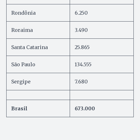
Rondônia
6.250
Roraima
3.490
Santa Catarina
25.865
São Paulo
134.555
Sergipe
7.680
Brasil
673.000