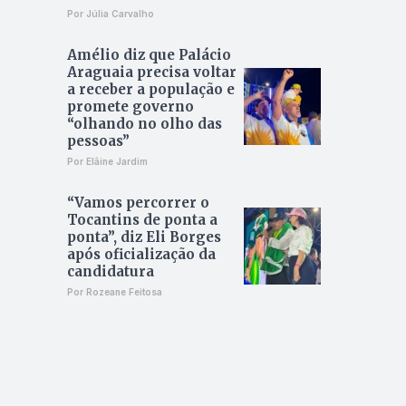
Por Júlia Carvalho
Amélio diz que Palácio
Araguaia precisa voltar
a receber a população e
promete governo
“olhando no olho das
pessoas”
Por Elâine Jardim
“Vamos percorrer o
Tocantins de ponta a
ponta”, diz Eli Borges
após oficialização da
candidatura
Por Rozeane Feitosa