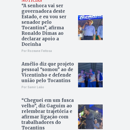
NOTÍCIAS
“A senhora vai ser
governadora deste
Estado, e eu vou ser
senador pelo
Tocantins”, afirma
Ronaldo Dimas ao
declarar apoio a
Dorinha
Por Rozeane Feitosa
Amélio diz que projeto
pessoal “somou” ao de
Vicentinho e defende
união pelo Tocantins
Por Samir Leão
“Cheguei em um fusca
velho”, diz Gaguim ao
relembrar trajetória e
afirmar ligação com
trabalhadores do
Tocantins