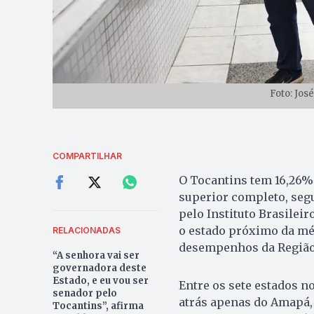
Foto: Jos
COMPARTILHAR
O Tocantins tem 16,26%
superior completo, seg
pelo Instituto Brasileir
o estado próximo da méd
RELACIONADAS
desempenhos da Região
“A senhora vai ser
governadora deste
Estado, e eu vou ser
Entre os sete estados n
senador pelo
atrás apenas do Amapá,
Tocantins”, afirma