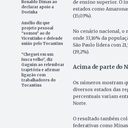
de ensino superior. O 
Ronaldo Dimas ao
declarar apoio a
estados como Amazonas (
Dorinha
(15,03%).
Amélio diz que
projeto pessoal
No cenário nacional, o m
“somou” ao de
onde 33,16% da populaçã
Vicentinho e defende
união pelo Tocantins
São Paulo lidera com 21
(19,2%).
“Cheguei em um
fusca velho”, diz
Gaguim ao relembrar
Acima de parte do N
trajetória e afirmar
ligação com
trabalhadores do
Os números mostram qu
Tocantins
diversos estados das re
percentuais variam entr
Norte.
O resultado também col
federativas como Minas G