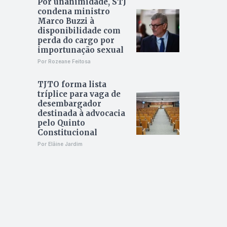
Por unanimidade, STJ
condena ministro
Marco Buzzi à
disponibilidade com
perda do cargo por
importunação sexual
Por Rozeane Feitosa
TJTO forma lista
tríplice para vaga de
desembargador
destinada à advocacia
pelo Quinto
Constitucional
Por Elâine Jardim