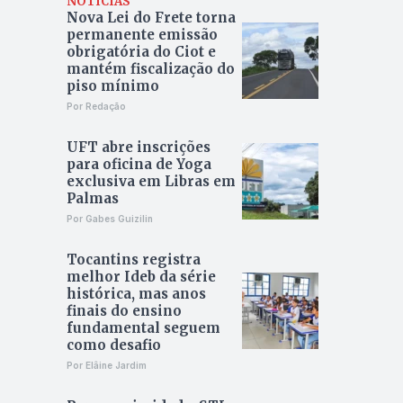
NOTÍCIAS
Nova Lei do Frete torna
permanente emissão
obrigatória do Ciot e
mantém fiscalização do
piso mínimo
Por Redação
UFT abre inscrições
para oficina de Yoga
exclusiva em Libras em
Palmas
Por Gabes Guizilin
Tocantins registra
melhor Ideb da série
histórica, mas anos
finais do ensino
fundamental seguem
como desafio
Por Elâine Jardim