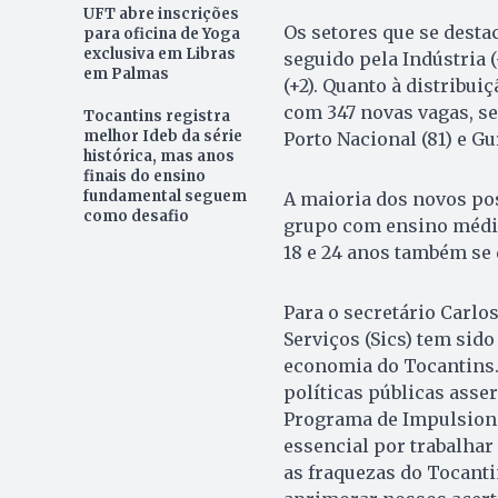
UFT abre inscrições
Os setores que se desta
para oficina de Yoga
exclusiva em Libras
seguido pela Indústria 
em Palmas
(+2). Quanto à distribu
com 347 novas vagas, se
Tocantins registra
melhor Ideb da série
Porto Nacional (81) e Gur
histórica, mas anos
finais do ensino
fundamental seguem
A maioria dos novos pos
como desafio
grupo com ensino médio 
18 e 24 anos também se
Para o secretário Carlo
Serviços (Sics) tem sid
economia do Tocantins.
políticas públicas asse
Programa de Impulsiona
essencial por trabalhar
as fraquezas do Tocanti