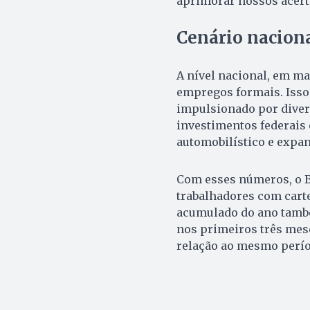
aprimorar nossos acerto
Cenário nacion
A nível nacional, em ma
empregos formais. Isso
impulsionado por divers
investimentos federais 
automobilístico e expa
Com esses números, o Br
trabalhadores com carte
acumulado do ano també
nos primeiros três me
relação ao mesmo perío