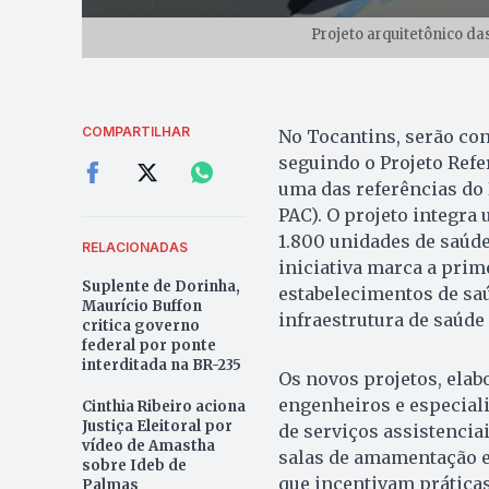
Projeto arquitetônico d
COMPARTILHAR
No Tocantins, serão con
seguindo o Projeto Refe
uma das referências do
PAC). O projeto integra
1.800 unidades de saúde
RELACIONADAS
iniciativa marca a prim
Suplente de Dorinha,
estabelecimentos de saú
Maurício Buffon
infraestrutura de saúde 
critica governo
federal por ponte
interditada na BR-235
Os novos projetos, elab
engenheiros e especial
Cinthia Ribeiro aciona
Justiça Eleitoral por
de serviços assistencia
vídeo de Amastha
salas de amamentação e
sobre Ideb de
que incentivam práticas
Palmas