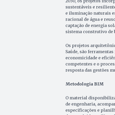
2030, os projetos incor
sustentáveis e resilient
e iluminação naturais e
racional de água e reu
captação de energia sol
sistema construtivo de 
Os projetos arquitetôni
Saúde, são ferramentas
economicidade e eficiên
competentes e o process
resposta das gestões mun
Metodologia BIM
O material disponibiliz
de engenharia, acompan
especificações e planil