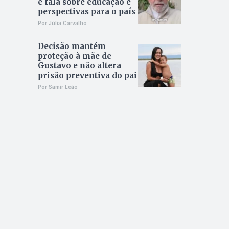
e fala sobre educação e
perspectivas para o país
Por Júlia Carvalho
Decisão mantém
proteção à mãe de
Gustavo e não altera
prisão preventiva do pai
Por Samir Leão