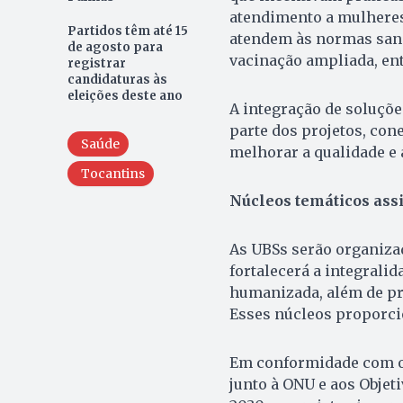
atendimento a mulheres
Partidos têm até 15
atendem às normas sanit
de agosto para
vacinação ampliada, ent
registrar
candidaturas às
eleições deste ano
A integração de soluçõe
parte dos projetos, con
Saúde
melhorar a qualidade e 
Tocantins
Núcleos temáticos assi
As UBSs serão organizad
fortalecerá a integralid
humanizada, além de pro
Esses núcleos proporci
Em conformidade com o
junto à ONU e aos Objet