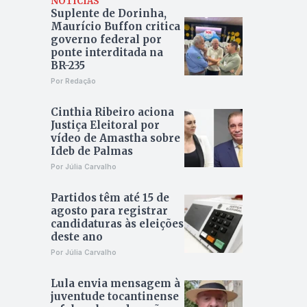
NOTÍCIAS
Suplente de Dorinha,
Maurício Buffon critica
governo federal por
ponte interditada na
BR-235
Por Redação
Cinthia Ribeiro aciona
Justiça Eleitoral por
vídeo de Amastha sobre
Ideb de Palmas
Por Júlia Carvalho
Partidos têm até 15 de
agosto para registrar
candidaturas às eleições
deste ano
Por Júlia Carvalho
Lula envia mensagem à
juventude tocantinense