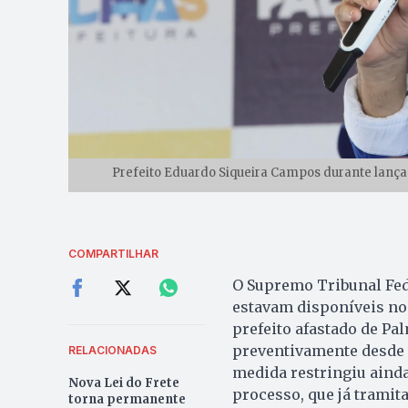
Prefeito Eduardo Siqueira Campos durante lanç
COMPARTILHAR
O Supremo Tribunal Fed
estavam disponíveis no
prefeito afastado de P
preventivamente desde 
RELACIONADAS
medida restringiu aind
Nova Lei do Frete
processo, que já tramit
torna permanente