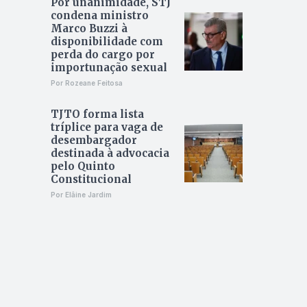
Por unanimidade, STJ
condena ministro
Marco Buzzi à
disponibilidade com
perda do cargo por
importunação sexual
Por Rozeane Feitosa
TJTO forma lista
tríplice para vaga de
desembargador
destinada à advocacia
pelo Quinto
Constitucional
Por Elâine Jardim