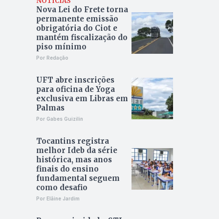
NOTÍCIAS
Nova Lei do Frete torna
permanente emissão
obrigatória do Ciot e
mantém fiscalização do
piso mínimo
Por Redação
UFT abre inscrições
para oficina de Yoga
exclusiva em Libras em
Palmas
Por Gabes Guizilin
Tocantins registra
melhor Ideb da série
histórica, mas anos
finais do ensino
fundamental seguem
como desafio
Por Elâine Jardim