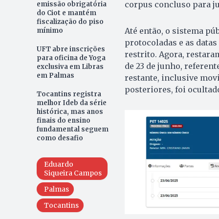
corpus concluso para j
emissão obrigatória
do Ciot e mantém
fiscalização do piso
Até então, o sistema pú
mínimo
protocoladas e as data
UFT abre inscrições
restrito. Agora, restar
para oficina de Yoga
de 23 de junho, referent
exclusiva em Libras
em Palmas
restante, inclusive mo
posteriores, foi ocultad
Tocantins registra
melhor Ideb da série
histórica, mas anos
finais do ensino
fundamental seguem
como desafio
Eduardo
Siqueira Campos
Palmas
Tocantins