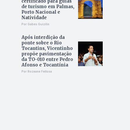
certificado para guias
de turismo em Palmas,
Porto Nacional e
Natividade
Por Gabes Guizilin
Após interdição da
ponte sobre o Rio
Tocantins, Vicentinho
propõe pavimentação
da TO-010 entre Pedro
Afonso e Tocantínia
Por Rozeane Feitosa