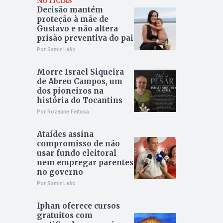
NOTÍCIAS
Decisão mantém
proteção à mãe de
Gustavo e não altera
prisão preventiva do pai
Por Samir Leão
Morre Israel Siqueira
de Abreu Campos, um
dos pioneiros na
história do Tocantins
Por Rozeane Feitosa
Ataídes assina
compromisso de não
usar fundo eleitoral
nem empregar parentes
no governo
Por Samir Leão
Iphan oferece cursos
gratuitos com