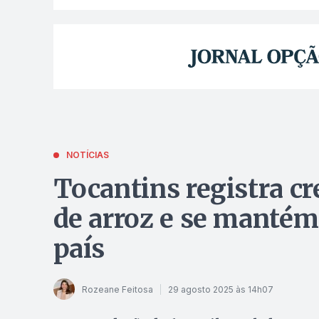
NOTÍCIAS
Tocantins registra c
de arroz e se mantém
país
Rozeane Feitosa
29 agosto 2025 às 14h07