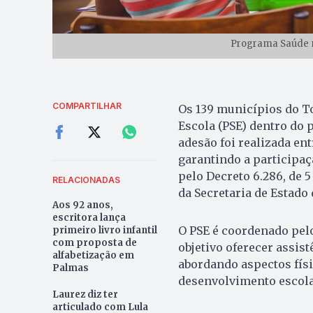
Programa Saúde n
COMPARTILHAR
Os 139 municípios do T
Escola (PSE) dentro do 
adesão foi realizada en
garantindo a participaç
pelo Decreto 6.286, de 
RELACIONADAS
da Secretaria de Estado 
Aos 92 anos,
escritora lança
O PSE é coordenado pel
primeiro livro infantil
com proposta de
objetivo oferecer assist
alfabetização em
abordando aspectos físi
Palmas
desenvolvimento escola
Laurez diz ter
articulado com Lula