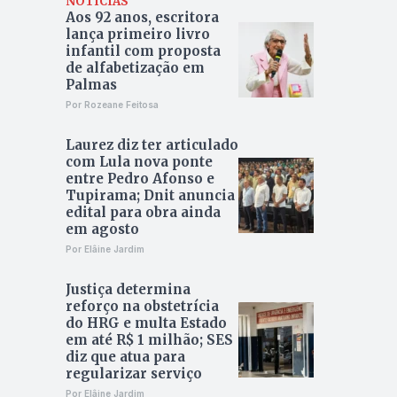
NOTÍCIAS
Aos 92 anos, escritora
lança primeiro livro
infantil com proposta
de alfabetização em
Palmas
Por Rozeane Feitosa
Laurez diz ter articulado
com Lula nova ponte
entre Pedro Afonso e
Tupirama; Dnit anuncia
edital para obra ainda
em agosto
Por Elâine Jardim
Justiça determina
reforço na obstetrícia
do HRG e multa Estado
em até R$ 1 milhão; SES
diz que atua para
regularizar serviço
Por Elâine Jardim