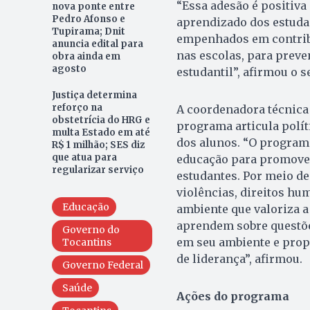
“Essa adesão é positiva
nova ponte entre
Pedro Afonso e
aprendizado dos estudan
Tupirama; Dnit
empenhados em contribui
anuncia edital para
nas escolas, para preve
obra ainda em
agosto
estudantil”, afirmou o s
Justiça determina
reforço na
A coordenadora técnica
obstetrícia do HRG e
programa articula polí
multa Estado em até
dos alunos. “O programa
R$ 1 milhão; SES diz
que atua para
educação para promover
regularizar serviço
estudantes. Por meio d
violências, direitos hu
Educação
ambiente que valoriza a
aprendem sobre questõe
Governo do
em seu ambiente e prop
Tocantins
de liderança”, afirmou.
Governo Federal
Saúde
Ações do programa