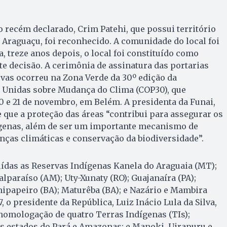
 recém declarado, Crim Patehi, que possui território
Araguaçu, foi reconhecido. A comunidade do local foi
, treze anos depois, o local foi constituído como
e decisão. A cerimônia de assinatura das portarias
vas ocorreu na Zona Verde da 30º edição da
 Unidas sobre Mudança do Clima (COP30), que
10 e 21 de novembro, em Belém. A presidenta da Funai,
 que a proteção das áreas “contribui para assegurar os
ígenas, além de ser um importante mecanismo de
ças climáticas e conservação da biodiversidade”.
das as Reservas Indígenas Kanela do Araguaia (MT);
lparaíso (AM); Uty-Xunaty (RO); Guajanaíra (PA);
enipapeiro (BA); Maturêba (BA); e Nazário e Mambira
7, o presidente da República, Luiz Inácio Lula da Silva,
homologação de quatro Terras Indígenas (TIs);
 estados do Pará e Amazonas; e Manoki, Uirapuru e