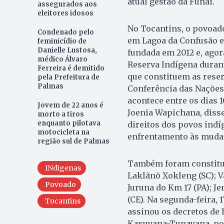
atual gestão da Funai.
assegurados aos
eleitores idosos
No Tocantins, o povoado
Condenado pelo
em Lagoa da Confusão e 
feminicídio de
Danielle Lustosa,
fundada em 2012 e, agora
médico Álvaro
Reserva Indígena durant
Ferreira é demitido
que constituem as reser
pela Prefeitura de
Palmas
Conferência das Nações
acontece entre os dias 
Jovem de 22 anos é
Joenia Wapichana, disse
morto a tiros
enquanto pilotava
direitos dos povos ind
motocicleta na
enfrentamento às mudan
região sul de Palmas
Também foram constituí
INdigenas
Laklãnõ Xokleng (SC); Va
Povoado
Juruna do Km 17 (PA); J
(CE). Na segunda-feira, 1
Tocantins
assinou os decretos de 
Kaxuyana-Tunayana, nos