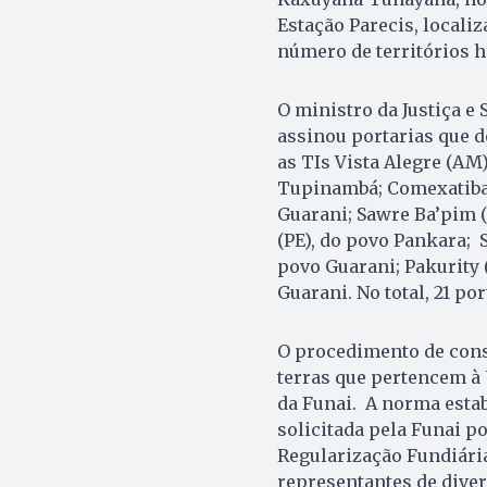
Estação Parecis, locali
número de territórios 
O ministro da Justiça e
assinou portarias que de
as TIs Vista Alegre (AM
Tupinambá; Comexatiba (
Guarani; Sawre Ba’pim 
(PE), do povo Pankara; 
povo Guarani; Pakurity 
Guarani. No total, 21 po
O procedimento de const
terras que pertencem à
da Funai. A norma estab
solicitada pela Funai p
Regularização Fundiária
representantes de diver