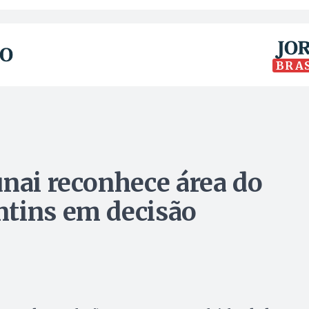
BRA
unai reconhece área do
ntins em decisão