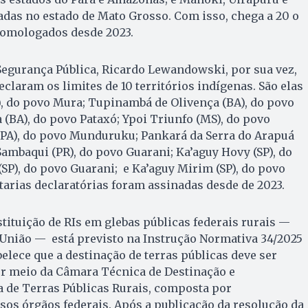
zadas no estado de Mato Grosso. Com isso, chega a 20 o
homologados desde 2023.
 Segurança Pública, Ricardo Lewandowski, por sua vez,
claram os limites de 10 territórios indígenas. São elas
), do povo Mura; Tupinambá de Olivença (BA), do povo
BA), do povo Pataxó; Ypoi Triunfo (MS), do povo
(PA), do povo Munduruku; Pankará da Serra do Arapuá
Sambaqui (PR), do povo Guarani; Ka’aguy Hovy (SP), do
(SP), do povo Guarani; e Ka’aguy Mirim (SP), do povo
rtarias declaratórias foram assinadas desde de 2023.
ituição de RIs em glebas públicas federais rurais —
 União — está previsto na Instrução Normativa 34/2025
elece que a destinação de terras públicas deve ser
or meio da Câmara Técnica de Destinação e
 de Terras Públicas Rurais, composta por
sos órgãos federais. Após a publicação da resolução da