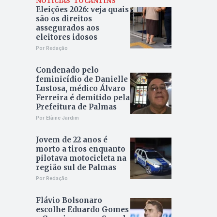
NOTÍCIAS
TOCANTINS
Eleições 2026: veja quais
são os direitos
assegurados aos
eleitores idosos
Por Redação
Condenado pelo
feminicídio de Danielle
Lustosa, médico Álvaro
Ferreira é demitido pela
Prefeitura de Palmas
Por Elâine Jardim
Jovem de 22 anos é
morto a tiros enquanto
pilotava motocicleta na
região sul de Palmas
Por Redação
Flávio Bolsonaro
escolhe Eduardo Gomes