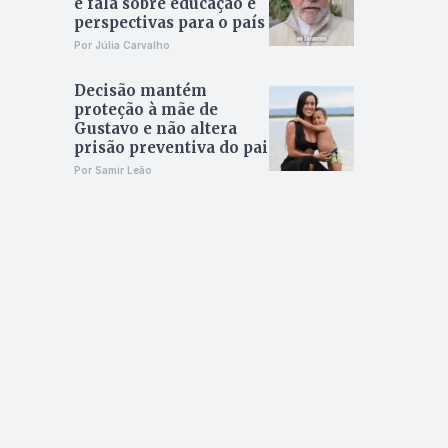
e fala sobre educação e
perspectivas para o país
Por Júlia Carvalho
Decisão mantém
proteção à mãe de
Gustavo e não altera
prisão preventiva do pai
Por Samir Leão