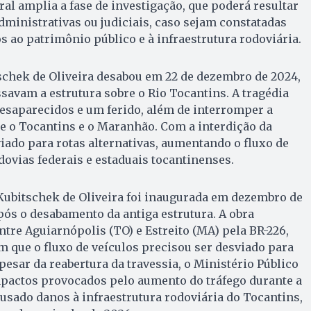
ral amplia a fase de investigação, que poderá resultar
ministrativas ou judiciais, caso sejam constatadas
s ao patrimônio público e à infraestrutura rodoviária.
schek de Oliveira desabou em 22 de dezembro de 2024,
savam a estrutura sobre o Rio Tocantins. A tragédia
desaparecidos e um ferido, além de interromper a
re o Tocantins e o Maranhão. Com a interdição da
viado para rotas alternativas, aumentando o fluxo de
ovias federais e estaduais tocantinenses.
Kubitschek de Oliveira foi inaugurada em dezembro de
pós o desabamento da antiga estrutura. A obra
ntre Aguiarnópolis (TO) e Estreito (MA) pela BR-226,
 que o fluxo de veículos precisou ser desviado para
pesar da reabertura da travessia, o Ministério Público
mpactos provocados pelo aumento do tráfego durante a
usado danos à infraestrutura rodoviária do Tocantins,