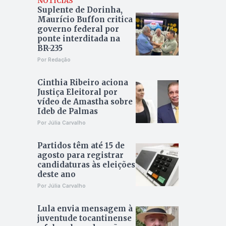
NOTÍCIAS
Suplente de Dorinha,
Maurício Buffon critica
governo federal por
ponte interditada na
BR-235
Por Redação
Cinthia Ribeiro aciona
Justiça Eleitoral por
vídeo de Amastha sobre
Ideb de Palmas
Por Júlia Carvalho
Partidos têm até 15 de
agosto para registrar
candidaturas às eleições
deste ano
Por Júlia Carvalho
Lula envia mensagem à
juventude tocantinense