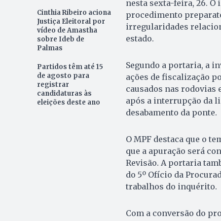
nesta sexta-feira, 26. O
Cinthia Ribeiro aciona
procedimento preparató
Justiça Eleitoral por
irregularidades relacio
vídeo de Amastha
estado.
sobre Ideb de
Palmas
Segundo a portaria, a in
Partidos têm até 15
de agosto para
ações de fiscalização 
registrar
causados nas rodovias 
candidaturas às
após a interrupção da 
eleições deste ano
desabamento da ponte.
O MPF destaca que o tem
que a apuração será co
Revisão. A portaria tam
do 5º Ofício da Procura
trabalhos do inquérito.
Com a conversão do pro