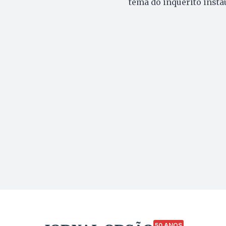
tema do inquérito insta
50 ANOS