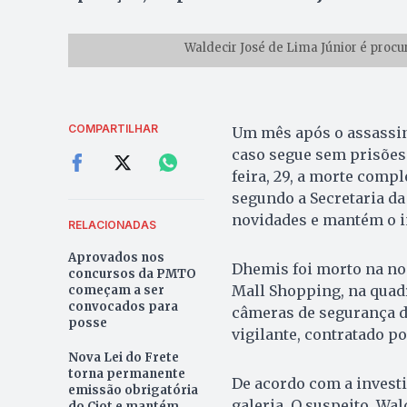
Waldecir José de Lima Júnior é procur
COMPARTILHAR
Um mês após o assassina
caso segue sem prisões 
feira, 29, a morte comp
segundo a Secretaria da
novidades e mantém o in
RELACIONADAS
Aprovados nos
Dhemis foi morto na noi
concursos da PMTO
Mall Shopping, na quadr
começam a ser
convocados para
câmeras de segurança d
posse
vigilante, contratado p
Nova Lei do Frete
torna permanente
De acordo com a invest
emissão obrigatória
galeria. O suspeito, Wal
do Ciot e mantém