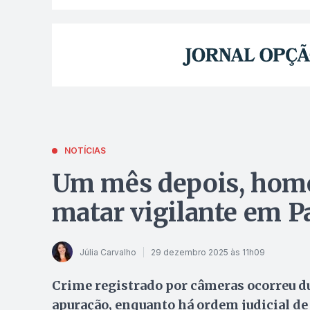
NOTÍCIAS
Um mês depois, home
matar vigilante em P
Júlia Carvalho
29 dezembro 2025 às 11h09
Crime registrado por câmeras ocorreu d
apuração, enquanto há ordem judicial de