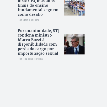
histórica, mas anos
finais do ensino
fundamental seguem
como desafio
Por Elâine Jardim
Por unanimidade, STJ
condena ministro
Marco Buzzi à
disponibilidade com
perda do cargo por
importunação sexual
Por Rozeane Feitosa