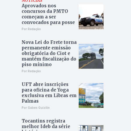
NOTÍCIAS
Aprovados nos
concursos da PMTO
começam a ser
convocados para posse
Por Redação
Nova Lei do Frete torna
permanente emissão
obrigatória do Ciot e
mantém fiscalização do
piso mínimo
Por Redação
UFT abre inscrições
para oficina de Yoga
exclusiva em Libras em
Palmas
Por Gabes Guizilin
Tocantins registra
melhor Ideb da série