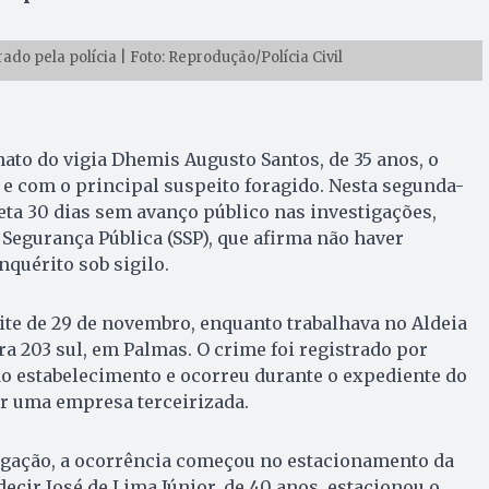
ado pela polícia | Foto: Reprodução/Polícia Civil
to do vigia Dhemis Augusto Santos, de 35 anos, o
e com o principal suspeito foragido. Nesta segunda-
leta 30 dias sem avanço público nas investigações,
 Segurança Pública (SSP), que afirma não haver
quérito sob sigilo.
te de 29 de novembro, enquanto trabalhava no Aldeia
a 203 sul, em Palmas. O crime foi registrado por
o estabelecimento e ocorreu durante o expediente do
or uma empresa terceirizada.
igação, a ocorrência começou no estacionamento da
decir José de Lima Júnior, de 40 anos, estacionou o