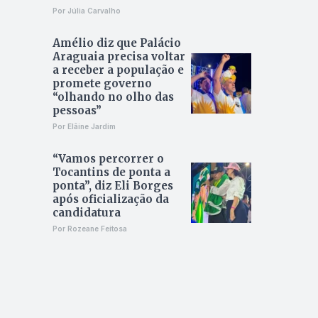
Por Júlia Carvalho
Amélio diz que Palácio
Araguaia precisa voltar
a receber a população e
promete governo
“olhando no olho das
pessoas”
Por Elâine Jardim
“Vamos percorrer o
Tocantins de ponta a
ponta”, diz Eli Borges
após oficialização da
candidatura
Por Rozeane Feitosa