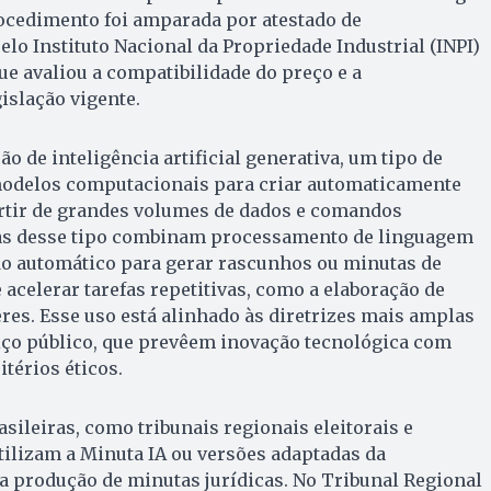
rocedimento foi amparada por atestado de
elo Instituto Nacional da Propriedade Industrial (INPI)
ue avaliou a compatibilidade do preço e a
islação vigente.
o de inteligência artificial generativa, um tipo de
 modelos computacionais para criar automaticamente
artir de grandes volumes de dados e comandos
tas desse tipo combinam processamento de linguagem
o automático para gerar rascunhos ou minutas de
acelerar tarefas repetitivas, como a elaboração de
eres. Esse uso está alinhado às diretrizes mais amplas
iço público, que prevêem inovação tecnológica com
térios éticos.
asileiras, como tribunais regionais eleitorais e
 utilizam a Minuta IA ou versões adaptadas da
a produção de minutas jurídicas. No Tribunal Regional