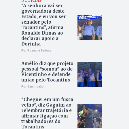
NOTÍCIAS
“A senhora vai ser
governadora deste
Estado, e eu vou ser
senador pelo
Tocantins”, afirma
Ronaldo Dimas ao
declarar apoio a
Dorinha
Por Rozeane Feitosa
Amélio diz que projeto
pessoal “somou” ao de
Vicentinho e defende
união pelo Tocantins
Por Samir Leão
“Cheguei em um fusca
velho”, diz Gaguim ao
relembrar trajetória e
afirmar ligação com
trabalhadores do
Tocantins