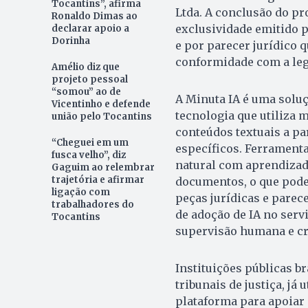
Tocantins”, afirma
Ltda. A conclusão do p
Ronaldo Dimas ao
exclusividade emitido p
declarar apoio a
Dorinha
e por parecer jurídico q
conformidade com a leg
Amélio diz que
projeto pessoal
“somou” ao de
A Minuta IA é uma soluçã
Vicentinho e defende
tecnologia que utiliza
união pelo Tocantins
conteúdos textuais a p
“Cheguei em um
específicos. Ferramen
fusca velho”, diz
natural com aprendizad
Gaguim ao relembrar
trajetória e afirmar
documentos, o que pode 
ligação com
peças jurídicas e parec
trabalhadores do
de adoção de IA no serv
Tocantins
supervisão humana e cri
Instituições públicas br
tribunais de justiça, já
plataforma para apoiar 