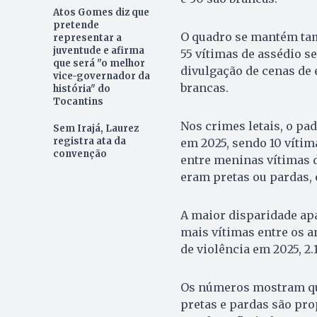
Atos Gomes diz que
pretende
O quadro se mantém tam
representar a
juventude e afirma
55 vítimas de assédio se
que será "o melhor
divulgação de cenas de 
vice-governador da
brancas.
história" do
Tocantins
Nos crimes letais, o pad
Sem Irajá, Laurez
registra ata da
em 2025, sendo 10 vítim
convenção
entre meninas vítimas d
eram pretas ou pardas, 
A maior disparidade apa
mais vítimas entre os a
de violência em 2025, 2.
Os números mostram qu
pretas e pardas são pr