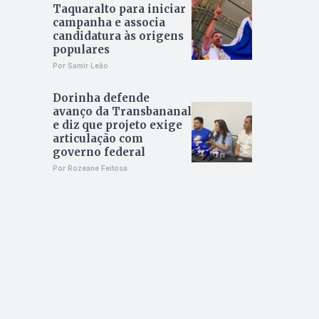
Taquaralto para iniciar
campanha e associa
candidatura às origens
populares
Por Samir Leão
Dorinha defende
avanço da Transbananal
e diz que projeto exige
articulação com
governo federal
Por Rozeane Feitosa