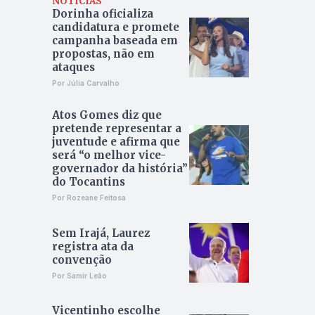
NOTÍCIAS
Dorinha oficializa
candidatura e promete
campanha baseada em
propostas, não em
ataques
Por Júlia Carvalho
Atos Gomes diz que
pretende representar a
juventude e afirma que
será “o melhor vice-
governador da história”
do Tocantins
Por Rozeane Feitosa
Sem Irajá, Laurez
registra ata da
convenção
Por Samir Leão
Vicentinho escolhe