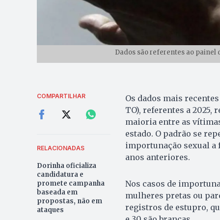
Dados são referentes ao painel d
COMPARTILHAR
Os dados mais recentes 
TO), referentes a 2025
maioria entre as vítima
estado. O padrão se repe
importunação sexual a 
RELACIONADAS
anos anteriores.
Dorinha oficializa
candidatura e
Nos casos de importunaç
promete campanha
baseada em
mulheres pretas ou par
propostas, não em
registros de estupro, q
ataques
e 30 são brancas.