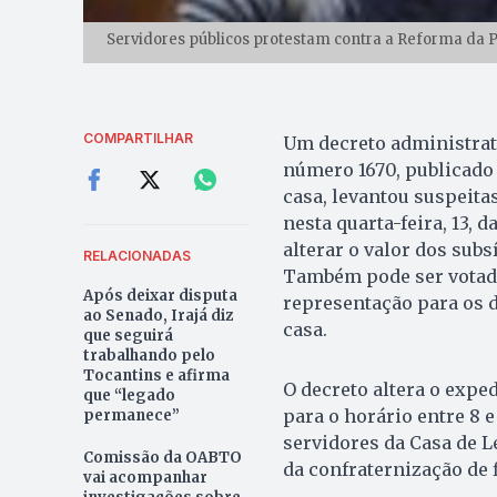
Servidores públicos protestam contra a Reforma da P
COMPARTILHAR
Um decreto administrati
número 1670, publicado n
casa, levantou suspeita
nesta quarta-feira, 13,
alterar o valor dos sub
RELACIONADAS
Também pode ser votada
Após deixar disputa
representação para os 
ao Senado, Irajá diz
casa.
que seguirá
trabalhando pelo
Tocantins e afirma
O decreto altera o exped
que “legado
para o horário entre 8 
permanece”
servidores da Casa de Le
Comissão da OABTO
da confraternização de f
vai acompanhar