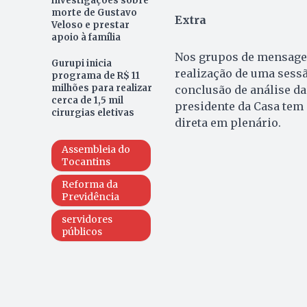
investigações sobre
morte de Gustavo
Extra
Veloso e prestar
apoio à família
Nos grupos de mensagem
Gurupi inicia
realização de uma sess
programa de R$ 11
milhões para realizar
conclusão de análise da 
cerca de 1,5 mil
presidente da Casa tem 
cirurgias eletivas
direta em plenário.
Assembleia do
Tocantins
Reforma da
Previdência
servidores
públicos