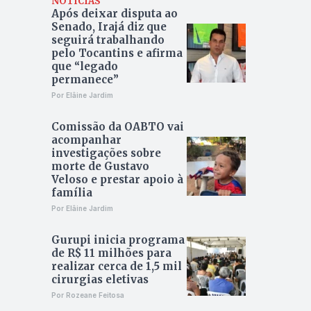
NOTÍCIAS
Após deixar disputa ao
Senado, Irajá diz que
seguirá trabalhando
pelo Tocantins e afirma
que “legado
permanece”
Por Elâine Jardim
Comissão da OABTO vai
acompanhar
investigações sobre
morte de Gustavo
Veloso e prestar apoio à
família
Por Elâine Jardim
Gurupi inicia programa
de R$ 11 milhões para
realizar cerca de 1,5 mil
cirurgias eletivas
Por Rozeane Feitosa