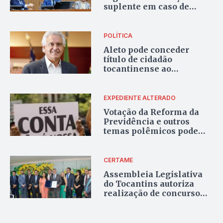
suplente em caso de
licença médica de
deputados
POLÍTICA
Aleto pode conceder
título de cidadão
tocantinense ao
governador de Goiás,
Ronaldo Caiado
EXPEDIENTE ALTERADO
Votação da Reforma da
Previdência e outros
temas polêmicos pode
acontecer nesta quarta, 13
CERTAME
Assembleia Legislativa
do Tocantins autoriza
realização de concurso
público com oferta de 110
vagas