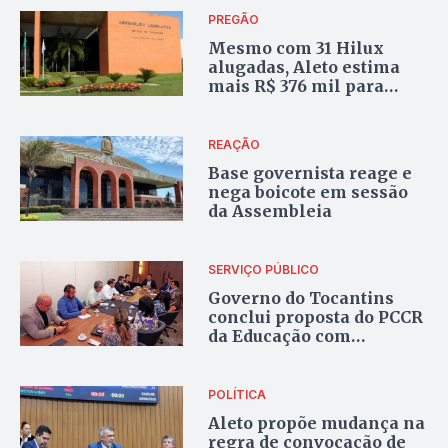
PREGÃO
Mesmo com 31 Hilux
alugadas, Aleto estima
mais R$ 376 mil para
locação de dois SUVs para
Mesa Diretora
REAÇÃO
Base governista reage e
nega boicote em sessão
da Assembleia
SERVIÇO PÚBLICO
Governo do Tocantins
conclui proposta do PCCR
da Educação com
previsão de pagamento
para outubro
POLÍTICA
Aleto propõe mudança na
regra de convocação de