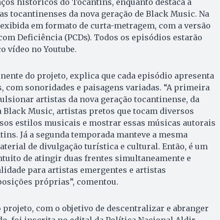
aços históricos do Tocantins, enquanto destaca a
tas tocantinenses da nova geração de Black Music. Na
á exibida em formato de curta-metragem, com a versão
com Deficiência (PCDs). Todos os episódios estarão
o vídeo no Youtube.
ente do projeto, explica que cada episódio apresenta
as, com sonoridades e paisagens variadas. “A primeira
lsionar artistas da nova geração tocantinense, da
 Black Music, artistas pretos que tocam diversos
ersos estilos musicais e mostrar essas músicas autorais
tins. Já a segunda temporada manteve a mesma
erial de divulgação turística e cultural. Então, é um
ntuito de atingir duas frentes simultaneamente e
idade para artistas emergentes e artistas
osições próprias”, comentou.
 projeto, com o objetivo de descentralizar e abranger
, foi inscrita no edital da Política Nacional Aldir