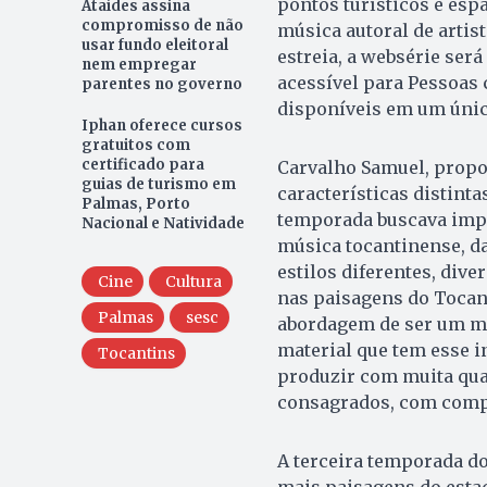
pontos turísticos e esp
Ataídes assina
compromisso de não
música autoral de artis
usar fundo eleitoral
estreia, a websérie ser
nem empregar
acessível para Pessoas 
parentes no governo
disponíveis em um únic
Iphan oferece cursos
gratuitos com
certificado para
Carvalho Samuel, propon
guias de turismo em
características distint
Palmas, Porto
temporada buscava impu
Nacional e Natividade
música tocantinense, da
estilos diferentes, div
Cine
Cultura
nas paisagens do Tocan
Palmas
sesc
abordagem de ser um mat
material que tem esse i
Tocantins
produzir com muita qual
consagrados, com comp
A terceira temporada do
mais paisagens do estado