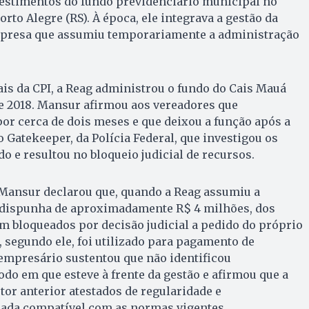
vestimentos do fundo previdenciário municipal no
rto Alegre (RS). À época, ele integrava a gestão da
mpresa que assumiu temporariamente a administração
ais da CPI, a Reag administrou o fundo do Cais Mauá
 de 2018. Mansur afirmou aos vereadores que
r cerca de dois meses e que deixou a função após a
 Gatekeeper, da Polícia Federal, que investigou os
o e resultou no bloqueio judicial de recursos.
Mansur declarou que, quando a Reag assumiu a
 dispunha de aproximadamente R$ 4 milhões, dos
m bloqueados por decisão judicial a pedido do próprio
, segundo ele, foi utilizado para pagamento de
empresário sustentou que não identificou
odo em que esteve à frente da gestão e afirmou que a
or anterior atestados de regularidade e
ada compatível com as normas vigentes.