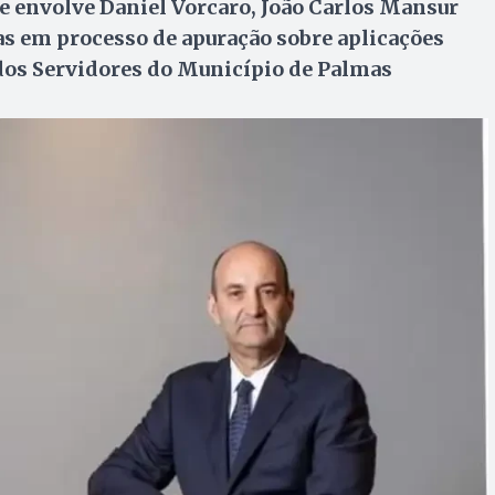
ue envolve Daniel Vorcaro, João Carlos Mansur
 em processo de apuração sobre aplicações
 dos Servidores do Município de Palmas