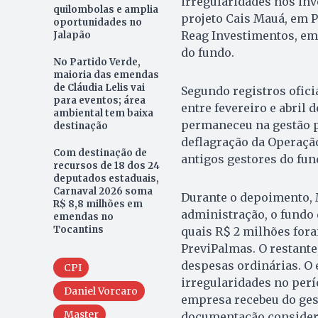
irregularidades nos in
quilombolas e amplia
projeto Cais Mauá, em Po
oportunidades no
Reag Investimentos, e
Jalapão
do fundo.
No Partido Verde,
maioria das emendas
de Cláudia Lelis vai
Segundo registros ofici
para eventos; área
entre fevereiro e abril
ambiental tem baixa
permaneceu na gestão po
destinação
deflagração da Operação
Com destinação de
antigos gestores do fund
recursos de 18 dos 24
deputados estaduais,
Carnaval 2026 soma
Durante o depoimento, 
R$ 8,8 milhões em
administração, o fundo
emendas no
Tocantins
quais R$ 2 milhões fora
PreviPalmas. O restante
despesas ordinárias. O 
CPI
irregularidades no perí
Daniel Vorcaro
empresa recebeu do gest
Master
documentação consider