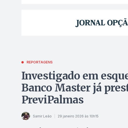
REPORTAGENS
Investigado em esque
Banco Master já pres
PreviPalmas
Samir Leão
29 janeiro 2026 às 10h15