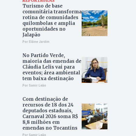
REPORTAGENS
Turismo de base
comunitária transforma
rotina de comunidades
quilombolas e amplia
oportunidades no
Jalapão
Por Elâine Jardim
No Partido Verde,
maioria das emendas de
Cláudia Lelis vai para
eventos; área ambiental
tem baixa destinação
Por Samir Leão
Com destinação de
recursos de 18 dos 24
deputados estaduais,
Carnaval 2026 soma R$
8,8 milhões em
emendas no Tocantins
Por Samir Leão