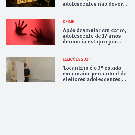
adolescentes não deveria
ser questão ideológica, e
sim de humanidade
CRIME
Após desmaiar em carro,
adolescente de 17 anos
denuncia estupro por
motorista de aplicativo
em Araguaína
ELEIÇÕES 2024
Tocantins é o 3º estado
com maior percentual de
eleitores adolescentes,
segundo TSE