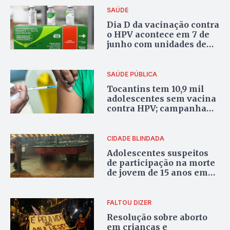
SAÚDE
Dia D da vacinação contra
o HPV acontece em 7 de
junho com unidades de
saúde abertas em todo o
Tocantins
SAÚDE PÚBLICA
Tocantins tem 10,9 mil
adolescentes sem vacina
contra HPV; campanha
busca reverter cenário
CIDADE BLINDADA
Adolescentes suspeitos
de participação na morte
de jovem de 15 anos em
bar são apreendidos em
Palmas
FALTOU DIZER
Resolução sobre aborto
em crianças e