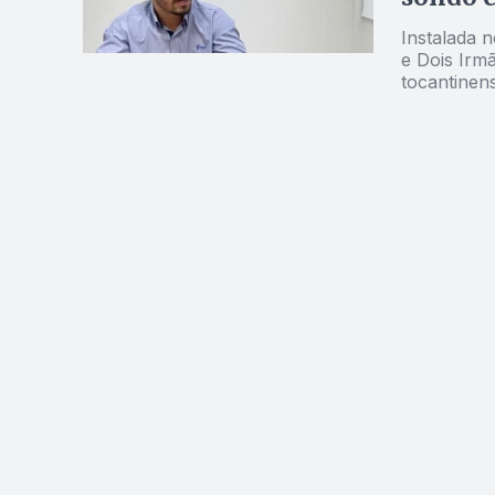
Instalada 
e Dois Irm
tocantinen
assistênci
entrevista
mais sobre