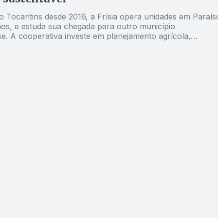
no Tocantins desde 2016, a Frísia opera unidades em Paraís
ãos, e estuda sua chegada para outro município
se. A cooperativa investe em planejamento agrícola,
a técnica e segurança comercial para os produtores. Na
 desta semana, o coordenador comercial da entidade detalh
 esse trabalho