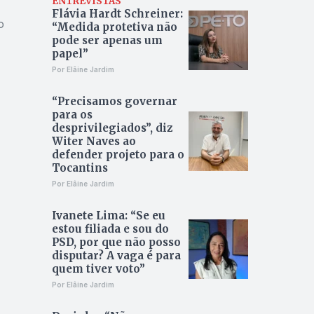
ENTREVISTAS
Flávia Hardt Schreiner:
o
“Medida protetiva não
pode ser apenas um
papel”
Por Elâine Jardim
a
“Precisamos governar
para os
desprivilegiados”, diz
Witer Naves ao
defender projeto para o
Tocantins
Por Elâine Jardim
Ivanete Lima: “Se eu
estou filiada e sou do
PSD, por que não posso
disputar? A vaga é para
quem tiver voto”
Por Elâine Jardim