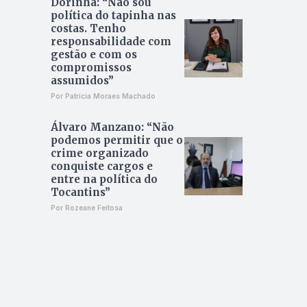
Dorinha: “Não sou
política do tapinha nas
costas. Tenho
responsabilidade com
gestão e com os
compromissos
assumidos”
Por Patrícia Moraes Machado
Álvaro Manzano: “Não
podemos permitir que o
crime organizado
conquiste cargos e
entre na política do
Tocantins”
Por Rozeane Feitosa