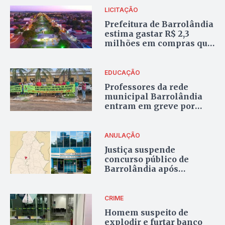
Barrolândia
LICITAÇÃO
Prefeitura de Barrolândia
estima gastar R$ 2,3
milhões em compras que
têm achocolatado a R$ 44
e cesto de lixo a R$ 700
EDUCAÇÃO
Professores da rede
municipal Barrolândia
entram em greve por
melhores salários
ANULAÇÃO
Justiça suspende
concurso público de
Barrolândia após
irregularidades
CRIME
Homem suspeito de
explodir e furtar banco