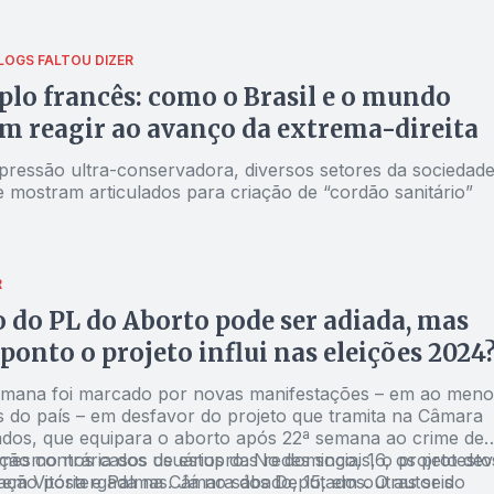
LOGS
FALTOU DIZER
lo francês: como o Brasil e o mundo
m reagir ao avanço da extrema-direita
pressão ultra-conservadora, diversos setores da sociedad
e mostram articulados para criação de “cordão sanitário”
R
 do PL do Aborto pode ser adiada, mas
 ponto o projeto influi nas eleições 2024
emana foi marcado por novas manifestações – em ao meno
is do país – em desfavor do projeto que tramita na Câmara
dos, que equipara o aborto após 22ª semana ao crime de
 mesmo nos casos de estupro. No domingo, 16, os protesto
ção contrária dos usuários das redes sociais, o projeto dev
em Vitória e Palmas. Já no sábado, 15, em outras seis
tação postergada na Câmara dos Deputados. O autor do