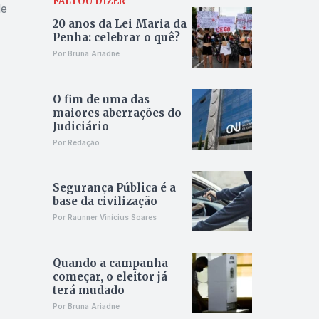
FALTOU DIZER
de
20 anos da Lei Maria da
Penha: celebrar o quê?
Por Bruna Ariadne
O fim de uma das
maiores aberrações do
Judiciário
Por Redação
Segurança Pública é a
base da civilização
Por Raunner Vinícius Soares
Quando a campanha
começar, o eleitor já
terá mudado
Por Bruna Ariadne