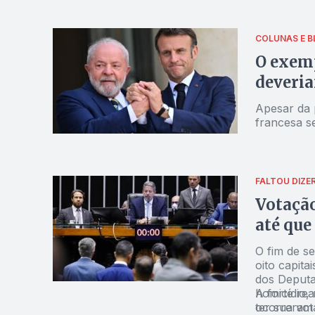
COLUNAS E B
O exemp
deveria
Apesar da 
francesa s
FALTOU DIZE
Votação
até que
O fim de s
oito capita
dos Deputa
homicídio,
A forte rea
ocorreram 
ter sua vo