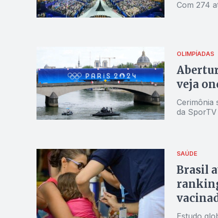
Com 274 atl
OLIMPÍADAS
Abertur
veja on
Cerimônia 
da SporTV 
SAÚDE
Brasil 
ranking
vacina
Estudo glo