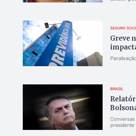
SEGURO SOCI
Greve n
impacta
Paralisaçã
BRASIL
Relatór
Bolsona
Conversas 
presidente