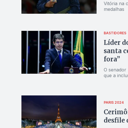
Vitória na 
medalhas
BASTIDORES
Líder d
santa c
fora”
O senador 
que a incl
PARIS 2024
Cerimôn
desfile