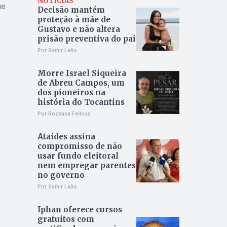
NOTÍCIAS
ue
Decisão mantém
proteção à mãe de
Gustavo e não altera
prisão preventiva do pai
Por Samir Leão
Morre Israel Siqueira
de Abreu Campos, um
dos pioneiros na
história do Tocantins
Por Rozeane Feitosa
Ataídes assina
compromisso de não
usar fundo eleitoral
nem empregar parentes
no governo
Por Samir Leão
Iphan oferece cursos
gratuitos com