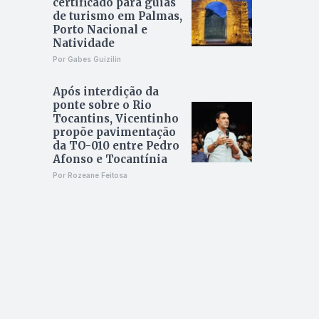
certificado para guias
de turismo em Palmas,
Porto Nacional e
Natividade
Por Gabes Guizilin
Após interdição da
ponte sobre o Rio
Tocantins, Vicentinho
propõe pavimentação
da TO-010 entre Pedro
Afonso e Tocantínia
Por Rozeane Feitosa