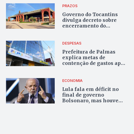
do prédio da ATCP
PRAZOS
Governo do Tocantins
divulga decreto sobre
encerramento do
exercício financeiro de
2025
DESPESAS
Prefeitura de Palmas
explica metas de
contenção de gastos após
frustração de receitas e
pressão orçamentária
ECONOMIA
Lula fala em déficit no
final de governo
Bolsonaro, mas houve
superávit de R$ 54,1 bi