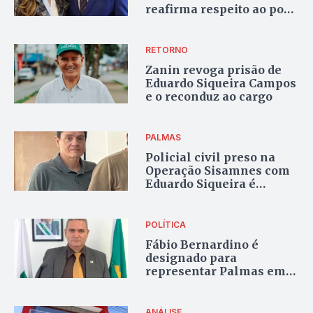
reafirma respeito ao povo
de Palmas
RETORNO
Zanin revoga prisão de
Eduardo Siqueira Campos
e o reconduz ao cargo
PALMAS
Policial civil preso na
Operação Sisamnes com
Eduardo Siqueira é
atendido na UPA após
passar mal em custódia
POLÍTICA
Fábio Bernardino é
designado para
representar Palmas em
Brasília após mudanças
no Gabinete do Prefeito
ANÁLISE