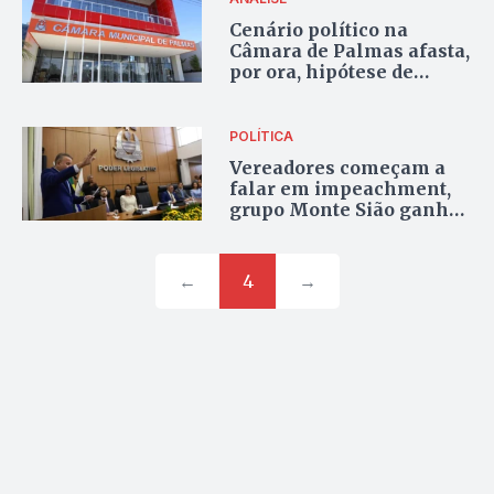
Cenário político na
Câmara de Palmas afasta,
por ora, hipótese de
impeachment de Eduardo
Siqueira Campos
POLÍTICA
Vereadores começam a
falar em impeachment,
grupo Monte Sião ganha
espaço e mudanças no
secretariado, os
bastidores da política na
←
4
→
Capital