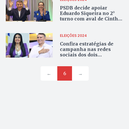
PSDB decide apoiar
Eduardo Siqueira no 2°
turno com aval de Cinthia
Ribeiro, mas sem Júnior
Geo
ELEIÇÕES 2024
Confira estratégias de
campanha nas redes
sociais dos dois
candidatos ao segundo
turno em Palmas
←
6
→