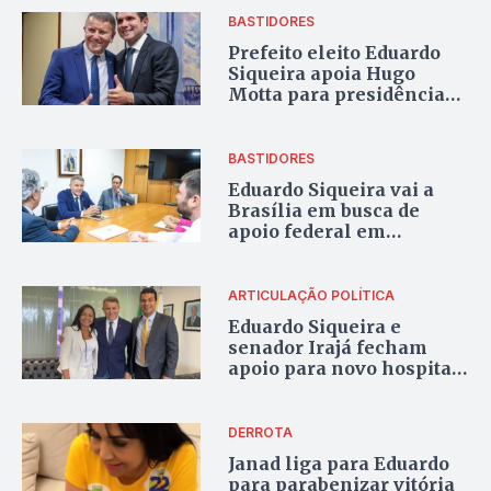
BASTIDORES
Prefeito eleito Eduardo
Siqueira apoia Hugo
Motta para presidência
da Câmara em Brasília e
busca apoio para Palmas
BASTIDORES
Eduardo Siqueira vai a
Brasília em busca de
apoio federal em
encontro com Alexandre
Padilha
ARTICULAÇÃO POLÍTICA
Eduardo Siqueira e
senador Irajá fecham
apoio para novo hospital
em Palmas: “gabinete
parceiro”
DERROTA
Janad liga para Eduardo
para parabenizar vitória