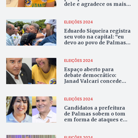
dele e agradece os mais
de 60 mil votos recebidos
ELEIÇÕES 2024
Eduardo Siqueira registra
seu voto na capital: “eu
devo ao povo de Palmas
ter chegado até aqui”
ELEIÇÕES 2024
Espaço aberto para
debate democrático:
Janad Valcari concede
entrevista; Eduardo
Siqueira Campos não
comparece
ELEIÇÕES 2024
Candidatos a prefeitura
de Palmas sobem o tom
em forma de ataques em
reta final de campanha
ELEIÇÕES 2024