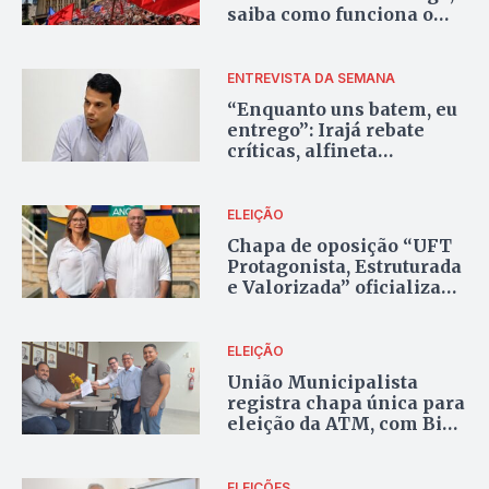
saiba como funciona o
processo
ENTREVISTA DA SEMANA
“Enquanto uns batem, eu
entrego”: Irajá rebate
críticas, alfineta
Wanderlei e diz que
oposição cresce
ELEIÇÃO
Chapa de oposição “UFT
Protagonista, Estruturada
e Valorizada” oficializa
candidatura à reitoria da
universidade
ELEIÇÃO
União Municipalista
registra chapa única para
eleição da ATM, com Big
Jow na presidência
ELEIÇÕES