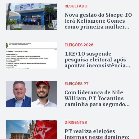
RESULTADO
Nova gestão do Sisepe-TO
terá Kelismene Gomes
como primeira mulher
presidente e Andres
Delgado como vice
ELEIÇÕES 2026
TRE/TO suspende
pesquisa eleitoral após
apontar inconsistências
no custo e na
metodologia
ELEIÇÕES PT
Com liderança de Nile
William, PT Tocantins
caminha para segundo
turno no dia 27
DIRIGENTES
PT realiza eleições
internas neste domingo;