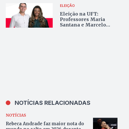
Tocantins
ELEIÇÃO
Eleição na UFT:
Professores Maria
Santana e Marcelo
Leineker apresentam
proposta da chapa
“Acolhimento e União”
NOTÍCIAS RELACIONADAS
NOTÍCIAS
Rebeca Andrade faz maior nota do