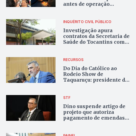
antes de operação
policial em Goiás e no
Tocantins
INQUÉRITO CIVIL PÚBLICO
Investigação apura
contratos da Secretaria de
Saúde do Tocantins com
Idesp; entre 2024 e 2025
instituto recebeu milhões
via emendas
RECURSOS
parlamentares
Do Dia do Católico ao
Rodeio Show de
Taquaruçu: presidente da
Aleto destinou mais da
metade das emendas de
2025 para eventos
STF
Dino suspende artigo de
projeto que autoriza
pagamento de emendas
do antigo orçamento
secreto
PAINEL