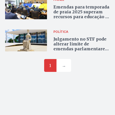
Emendas para temporada
de praia 2025 superam
recursos para educação e
pesquisa no Tocantins
POLÍTICA
Julgamento no STF pode
alterar limite de
emendas parlamentares
nos Estados e impactar
percentual aplicado no
Tocantins
1
→