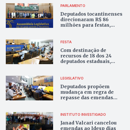
PARLAMENTO
Deputados tocantinenses
direcionaram R$ 86
milhões para festas,
shows e eventos
municipais durante 2025
FESTA
Com destinação de
recursos de 18 dos 24
deputados estaduais,
Carnaval 2026 soma R$
8,8 milhões em emendas
no Tocantins
LEGISLATIVO
Deputados propõem
mudança em regra de
repasse das emendas
impositivas no Tocantins
INSTITUTO INVESTIGADO
Janad Valcari cancelou
emendas ao Idesp dias