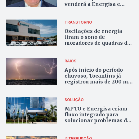
venderá a Energisa e
volta a citar altos custos
herdados da
administração de
TRANSTORNO
Wanderlei
Oscilações de energia
tiram o sono de
moradores de quadras da
região Sul de Palmas
RAIOS
Após início do período
chuvoso, Tocantins já
registrou mais de 200 mil
descargas elétricas
SOLUÇÃO
MPTO e Energisa criam
fluxo integrado para
solucionar problemas de
furto de energia elétrica
INTERRUPÇÃO