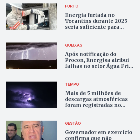
FURTO
Energia furtada no
Tocantins durante 2025
seria suficiente para
manter Colinas
abastecida por um ano
QUEIXAS
Após notificação do
Procon, Energisa atribui
falhas no setor Água Fria,
em Palmas, a descargas
atmosféricas
TEMPO
Mais de 5 milhões de
descargas atmosféricas
foram registradas no
Tocantins em 2025, diz
Energisa
GESTÃO
Governador em exercício
confirma que não