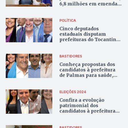
6,8 milhões em emendas,
mais que o dobro de
oposicionistas ao Palácio
POLÍTICA
Cinco deputados
estaduais disputam
prefeituras do Tocantins;
saiba quem assume caso
se elejam
BASTIDORES
Conheça propostas dos
candidatos à prefeitura
de Palmas para saúde,
educação e mobilidade
urbana
ELEIÇÕES 2024
Confira a evolução
patrimonial dos
candidatos à prefeitura
de Palmas
BASTIDORES