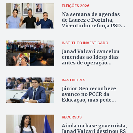
ELEIÇÕES 2026
Na semana de agendas
de Laurez e Dorinha,
Vicentinho reforça PSDB
com Geo e Jorge
Frederico
INSTITUTO INVESTIGADO
Janad Valcari cancelou
emendas ao Idesp dias
antes de operação
policial em Goiás e no
Tocantins
BASTIDORES
Júnior Geo reconhece
avanço no PCCR da
Educação, mas pede
correções
RECURSOS
Ainda na base governista,
Janad Valcari destinou R$