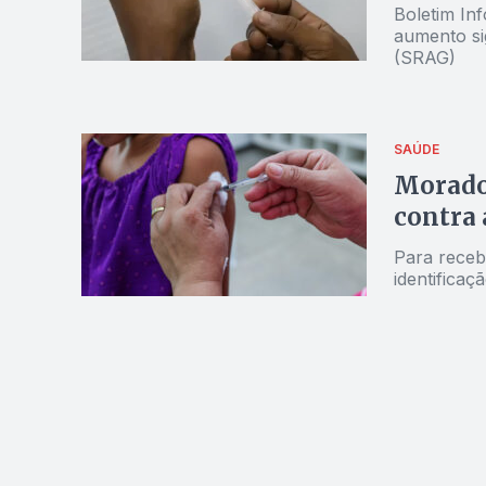
Boletim In
aumento si
(SRAG)
SAÚDE
Morador
contra 
Para receb
identificaç