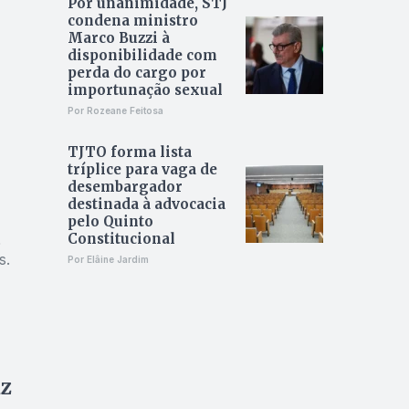
Por unanimidade, STJ
condena ministro
Marco Buzzi à
disponibilidade com
perda do cargo por
importunação sexual
Por Rozeane Feitosa
TJTO forma lista
tríplice para vaga de
desembargador
destinada à advocacia
pelo Quinto
Constitucional
%
s.
Por Elâine Jardim
uz