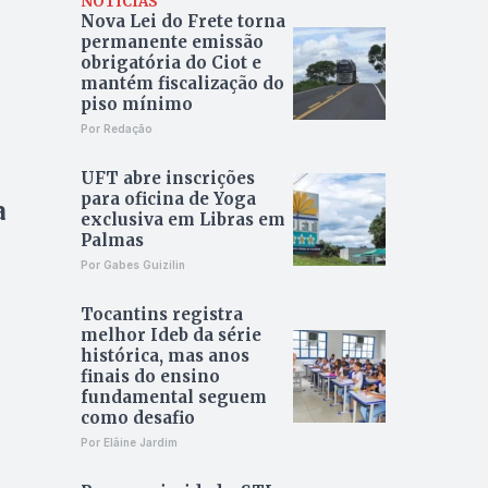
NOTÍCIAS
Nova Lei do Frete torna
permanente emissão
obrigatória do Ciot e
mantém fiscalização do
piso mínimo
Por Redação
UFT abre inscrições
para oficina de Yoga
a
exclusiva em Libras em
Palmas
Por Gabes Guizilin
Tocantins registra
melhor Ideb da série
histórica, mas anos
finais do ensino
fundamental seguem
como desafio
Por Elâine Jardim