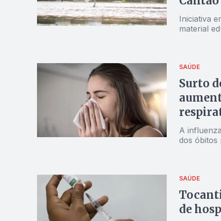
Cantão
Iniciativa 
material e
SAÚDE
Surto d
aumento
respira
A influenz
dos óbitos
SAÚDE
Tocant
de hosp