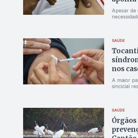
Apesar da 
necessidad
SAÚDE
Tocanti
síndrom
nos cas
A maior par
sincicial r
SAÚDE
Órgãos 
prevenç