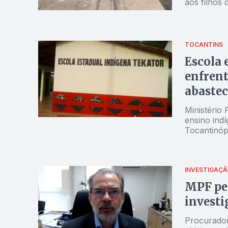
aos filhos
TOCANTINS
Escola 
enfrent
abastec
Ministério 
ensino indí
Tocantinóp
INVESTIGAÇ
MPF pe
invest
Procurador