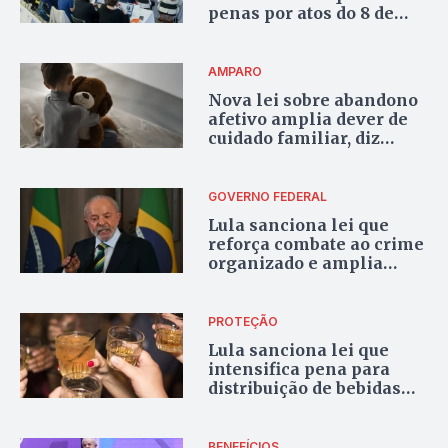
penas por atos do 8 de
janeiro
AMPARO
Nova lei sobre abandono
afetivo amplia dever de
cuidado familiar, diz
entidade
GOVERNO FEDERAL
Lula sanciona lei que
reforça combate ao crime
organizado e amplia
proteção a autoridades
PROTEÇÃO
Lula sanciona lei que
intensifica pena para
distribuição de bebidas
alcoólicas e
entorpecentes a menores
de idade
BENEFÍCIOS