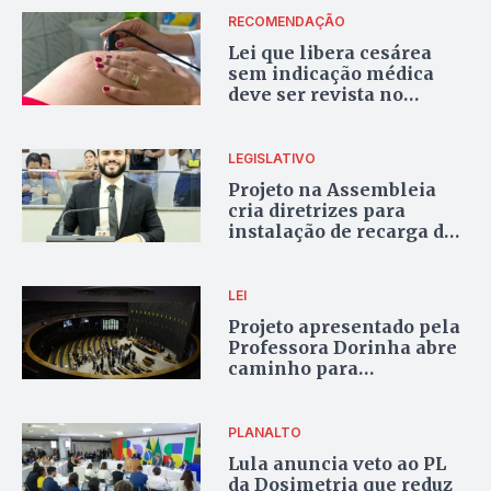
RECOMENDAÇÃO
Lei que libera cesárea
sem indicação médica
deve ser revista no
Tocantins em até 60 dias
LEGISLATIVO
Projeto na Assembleia
cria diretrizes para
instalação de recarga de
carros elétricos em
prédios no Tocantins
LEI
Projeto apresentado pela
Professora Dorinha abre
caminho para
pagamento retroativo a
servidores públicos
PLANALTO
Lula anuncia veto ao PL
da Dosimetria que reduz