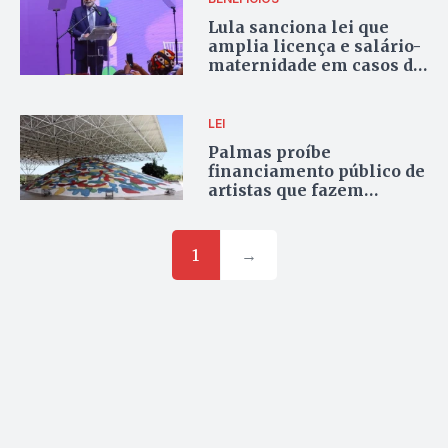
Lula sanciona lei que
amplia licença e salário-
maternidade em casos de
internação após o parto
LEI
Palmas proíbe
financiamento público de
artistas que fazem
apologia a crimes, drogas
e violência
1
→