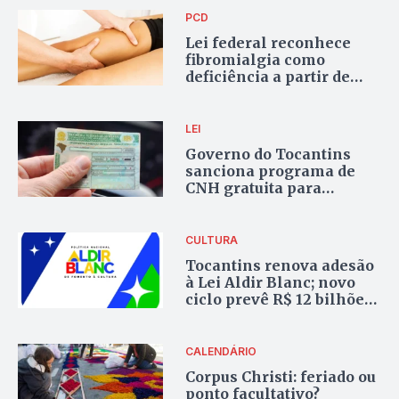
PCD
Lei federal reconhece
fibromialgia como
deficiência a partir de
2026
LEI
Governo do Tocantins
sanciona programa de
CNH gratuita para
população de baixa renda
CULTURA
Tocantins renova adesão
à Lei Aldir Blanc; novo
ciclo prevê R$ 12 bilhões
até 2029
CALENDÁRIO
Corpus Christi: feriado ou
ponto facultativo?