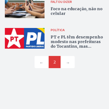
FALTOU DIZER
Foco na educação, não no
celular
POLÍTICA
PT e PL têm desempenho
modesto nas prefeituras
do Tocantins, mas
protagonizam disputas
em capitais no Brasil
←
2
→