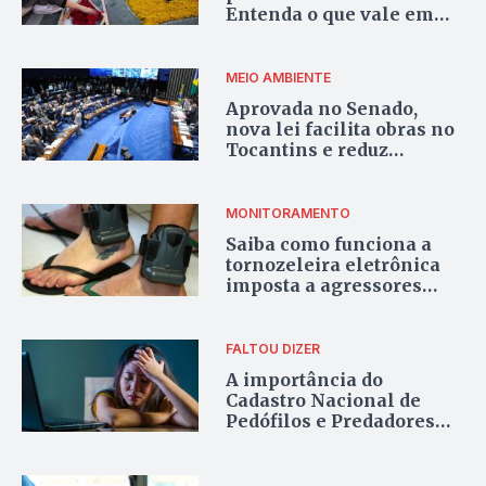
Entenda o que vale em
2025
MEIO AMBIENTE
Aprovada no Senado,
nova lei facilita obras no
Tocantins e reduz
exigências ambientais
MONITORAMENTO
Saiba como funciona a
tornozeleira eletrônica
imposta a agressores
para proteger mulheres
vítimas de violência
FALTOU DIZER
A importância do
Cadastro Nacional de
Pedófilos e Predadores
Sexuais, agora disponível
para consulta pública