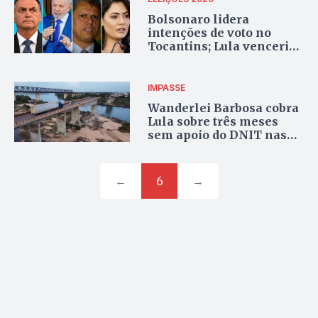
Bolsonaro lidera
intenções de voto no
Tocantins; Lula venceria
Tarcísio, mas empata
com Michelle, aponta
pesquisa
IMPASSE
Wanderlei Barbosa cobra
Lula sobre três meses
sem apoio do DNIT nas
consequências
estruturais da queda da
ponte JK
←
6
→