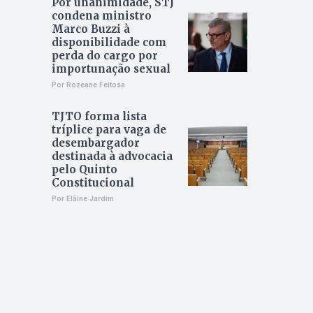
Por unanimidade, STJ
condena ministro
Marco Buzzi à
disponibilidade com
perda do cargo por
importunação sexual
Por Rozeane Feitosa
TJTO forma lista
tríplice para vaga de
desembargador
destinada à advocacia
pelo Quinto
Constitucional
Por Elâine Jardim