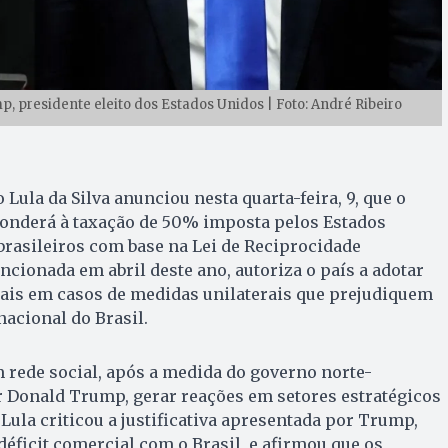
p, presidente eleito dos Estados Unidos | Foto: André Ribeiro
 Lula da Silva anunciou nesta quarta-feira, 9, que o
ponderá à taxação de 50% imposta pelos Estados
rasileiros com base na Lei de Reciprocidade
cionada em abril deste ano, autoriza o país a adotar
is em casos de medidas unilaterais que prejudiquem
nacional do Brasil.
em rede social, após a medida do governo norte-
r Donald Trump, gerar reações em setores estratégicos
Lula criticou a justificativa apresentada por Trump,
éficit comercial com o Brasil, e afirmou que os