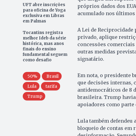
UFT abre inscrições
próprios dados dos EUA
para oficina de Yoga
acumulado nos últimos 
exclusiva em Libras
em Palmas
A Lei de Reciprocidade 
Tocantins registra
privado, aplique restri
melhor Ideb da série
histórica, mas anos
concessões comerciais e
finais do ensino
outras medidas prevista
fundamental seguem
signatário.
como desafio
Em nota, o presidente b
50%
Brasil
que decisões internas, 
Lula
tarifa
antidemocráticos de 8 d
Trump
brasileira. Trump havia
apoiadores como parte da
Lula também defendeu a
bloqueio de contas em 
desinformação. Segundo 