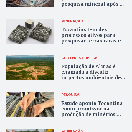
pesquisa mineral após 20
anos
MINERAÇÃO
Tocantins tem dez
processos ativos para
pesquisar terras raras em
2025, aponta ANM
AUDIÊNCIA PÚBLICA
População de Almas é
chamada a discutir
impactos ambientais de
mineradora Aura
Minerals
PESQUISA
Estudo aponta Tocantins
como promissor na
produção de minérios;
Palmeirópolis é destaque
MINERAÇÃO