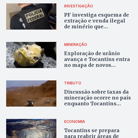
INVESTIGAÇÃO
PF investiga esquema de
extração e venda ilegal
de minério que
movimentou cerca de R$
400 milhões no Brasil e
na Venezuela
MINERAÇÃO
Exploração de urânio
avança e Tocantins entra
no mapa de novos
projetos no País
TRIBUTO
Discussão sobre taxas da
mineração ocorre no país
enquanto Tocantins
aprova revisão do modelo
de cobrança
ECONOMIA
Tocantins se prepara
para reabrir áreas de