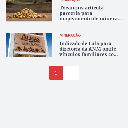
Tocantins articula
parceria para
mapeamento de minerais
estratégicos
MINERAÇÃO
Indicado de Lula para
diretoria da ANM omite
vínculos familiares com
mineradora que atua no
Tocantins
1
→