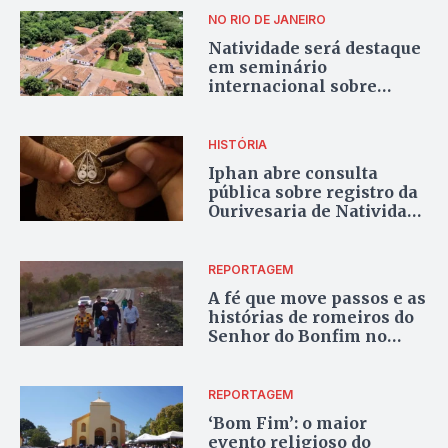
Natividade
NO RIO DE JANEIRO
Natividade será destaque
em seminário
internacional sobre
patrimônio e mudanças
climáticas
HISTÓRIA
Iphan abre consulta
pública sobre registro da
Ourivesaria de Natividade
como Patrimônio Cultural
do Brasil
REPORTAGEM
A fé que move passos e as
histórias de romeiros do
Senhor do Bonfim no
Tocantins
REPORTAGEM
‘Bom Fim’: o maior
evento religioso do