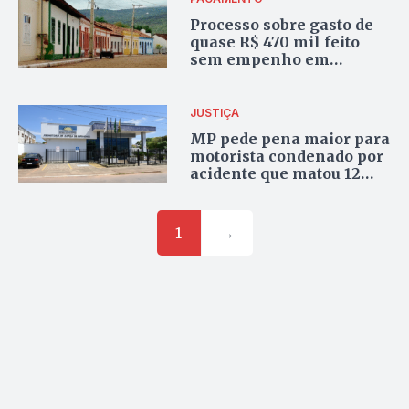
Processo sobre gasto de
quase R$ 470 mil feito
sem empenho em
Natividade segue para o
TCU
JUSTIÇA
MP pede pena maior para
motorista condenado por
acidente que matou 12
pessoas na TO-280
1
→