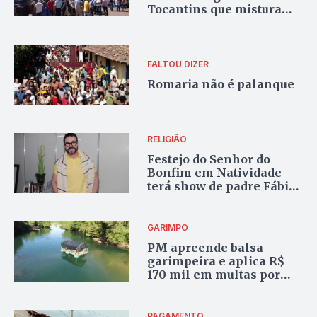
Tocantins que mistura
tradição, fé e economia
popular
FALTOU DIZER
Romaria não é palanque
RELIGIÃO
Festejo do Senhor do
Bonfim em Natividade
terá show de padre Fábio
de Melo
GARIMPO
PM apreende balsa
garimpeira e aplica R$
170 mil em multas por
extração ilegal de ouro
em Natividade
PAGAMENTO