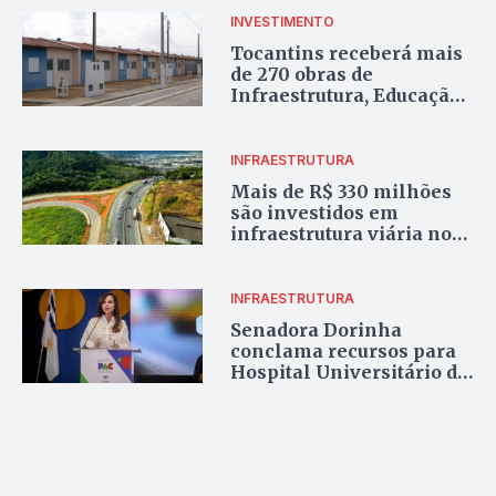
INVESTIMENTO
Tocantins receberá mais
de 270 obras de
Infraestrutura, Educação
e Saúde com recursos do
Novo PAC
INFRAESTRUTURA
Mais de R$ 330 milhões
são investidos em
infraestrutura viária no
Tocantins; crescimento é
de 98% em relação a 2022
INFRAESTRUTURA
Senadora Dorinha
conclama recursos para
Hospital Universitário de
Palmas em cerimônia do
Novo PAC