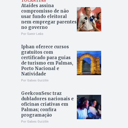
TOCANTINS
Ataídes assina
compromisso de não
usar fundo eleitoral
nem empregar parentes
no governo
Por Samir Leão
Iphan oferece cursos
gratuitos com
certificado para guias
de turismo em Palmas,
Porto Nacional e
Natividade
Por Gabes Guizilin
GeekconSesc traz
dubladores nacionais e
oficinas criativas em
Palmas; confira
programação
Por Gabes Guizilin