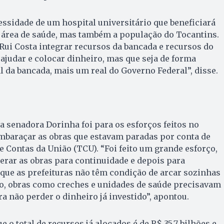
ssidade de um hospital universitário que beneficiará
a área de saúde, mas também a população do Tocantins.
Rui Costa integrar recursos da bancada e recursos do
 ajudar e colocar dinheiro, mas que seja de forma
al da bancada, mais um real do Governo Federal”, disse.
da senadora Dorinha foi para os esforços feitos no
mbaraçar as obras que estavam paradas por conta de
e Contas da União (TCU). “Foi feito um grande esforço,
erar as obras para continuidade e depois para
rque as prefeituras não têm condição de arcar sozinhas
ão, obras como creches e unidades de saúde precisavam
a não perder o dinheiro já investido”, apontou.
 o total de recursos já alocados é de R$ 35,7 bilhões e