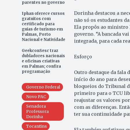
parentes no governo
Dorinha destacou a nece
Iphan oferece cursos
gratuitos com
não só os estudantes d
certificado para
Ela propôs ao ministro 
guias de turismo em
governo. “A bancada vai
Palmas, Porto
Nacional e Natividade
integrada, para cada re
GeekconSesc traz
dubladores nacionais
Esforço
e oficinas criativas
em Palmas; confira
programação
Outro destaque da fala 
início do ano para dese
bloqueios do Tribunal d
Governo Federal
primeiro para o TCU lib
Novo PAC
reajustar os valores po
Senadora
com as diferenças. Ent
Professora
ter sua continuidade par
Dorinha
Tocantins
Ela também enfatizou que