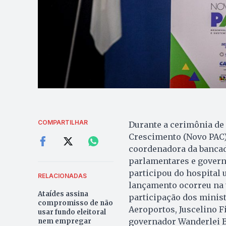
COMPARTILHAR
Durante a cerimônia de
Crescimento (Novo PAC)
coordenadora da banca
parlamentares e govern
participou do hospital 
RELACIONADAS
lançamento ocorreu na t
Ataídes assina
participação dos ministr
compromisso de não
Aeroportos, Juscelino F
usar fundo eleitoral
governador Wanderlei B
nem empregar