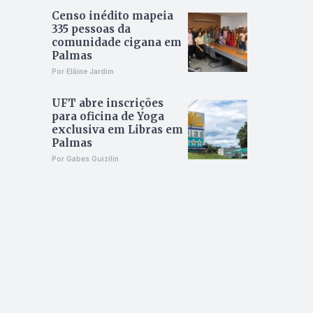
Censo inédito mapeia
335 pessoas da
comunidade cigana em
Palmas
Por Elâine Jardim
UFT abre inscrições
para oficina de Yoga
exclusiva em Libras em
Palmas
Por Gabes Guizilin