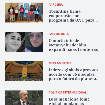
PARCERIA
Tocantins firma
cooperação com
programa da ONU para
ampliar projetos em
pesca e aquicultura
FALTOU DIZER
O morticínio de
Netanyahu decidiu
expandir suas fronteiras
MEIO AMBIENTE
Líderes globais aprovam
acordo com 56 medidas
para o futuro do planeta
na Cúpula do Futuro da
ONU, em Nova York
POLÍTICA INTERNACIONAL
Lula menciona fome
global, mudanças