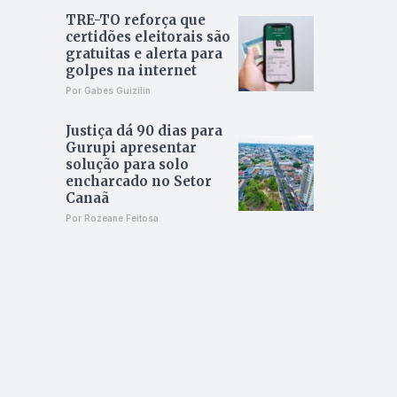
TRE-TO reforça que
certidões eleitorais são
gratuitas e alerta para
golpes na internet
Por Gabes Guizilin
Justiça dá 90 dias para
Gurupi apresentar
solução para solo
encharcado no Setor
Canaã
Por Rozeane Feitosa