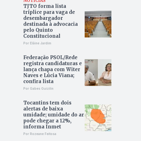
NOTÍCIAS
TJTO forma lista
tríplice para vaga de
desembargador
destinada à advocacia
pelo Quinto
Constitucional
Por Elâine Jardim
Federação PSOL/Rede
registra candidaturas e
lança chapa com Witer
Naves e Lúcia Viana;
confira lista
Por Gabes Guizilin
Tocantins tem dois
alertas de baixa
umidade; umidade do ar
pode chegar a 12%,
informa Inmet
Por Rozeane Feitosa