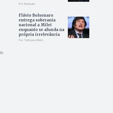
Por Redação
Flávio Bolsonaro
entrega soberania
nacional a Milei
enquanto se afunda na
própria irrelevância
Por Tathyane Melo
to