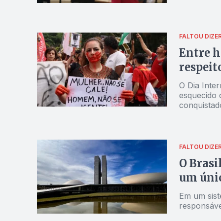
FALTOU DIZE
Entre h
respeit
O Dia Inte
esquecido 
conquistad
FALTOU DIZE
O Brasi
um úni
Em um sist
responsáve