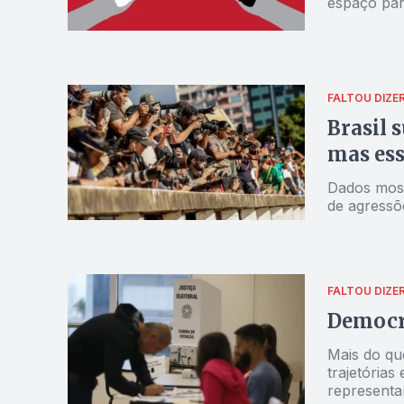
espaço para
FALTOU DIZE
Brasil 
mas ess
Dados most
de agressõe
FALTOU DIZE
Democra
Mais do que
trajetória
representa