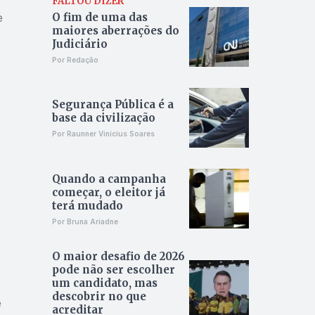
FALTOU DIZER
O fim de uma das
e
maiores aberrações do
Judiciário
Por Redação
Segurança Pública é a
base da civilização
Por Raunner Vinícius Soares
Quando a campanha
começar, o eleitor já
l
terá mudado
Por Bruna Ariadne
O maior desafio de 2026
pode não ser escolher
um candidato, mas
descobrir no que
e
acreditar