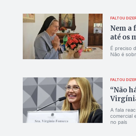
FALTOU DIZE
Nem a f
até os 
É preciso d
Não é sobr
FALTOU DIZE
“Não há
Virgíni
A fala reac
comercial 
no país