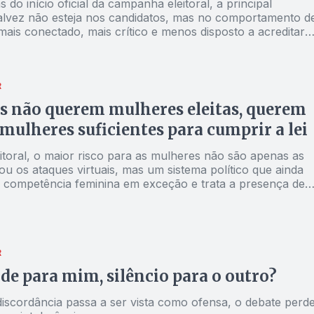
 do início oficial da campanha eleitoral, a principal
lvez não esteja nos candidatos, mas no comportamento d
mais conectado, mais crítico e menos disposto a acreditar
sas sem resultados
R
s não querem mulheres eleitas, querem
mulheres suficientes para cumprir a lei
itoral, o maior risco para as mulheres não são apenas as
u os ataques virtuais, mas um sistema político que ainda
 competência feminina em exceção e trata a presença de
as chapas como obrigação legal, não como um projeto rea
ilhamento de poder
R
de para mim, silêncio para o outro?
iscordância passa a ser vista como ofensa, o debate perd