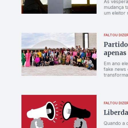
Às vésperas
mudança ta
um eleitor 
em promes
FALTOU DIZE
Partido
apenas 
Em ano ele
fake news o
transforma
mulheres n
de compart
FALTOU DIZE
Liberda
Quando a d